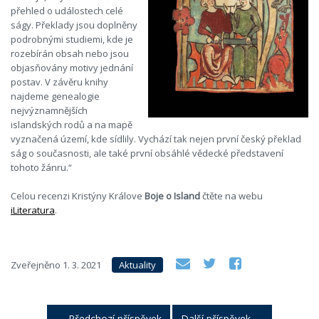
přehled o událostech celé
ságy. Překlady jsou doplněny
podrobnými studiemi, kde je
rozebírán obsah nebo jsou
objasňovány motivy jednání
postav. V závěru knihy
najdeme genealogie
nejvýznamnějších
islandských rodů a na mapě
vyznačená území, kde sídlily. Vychází tak nejen první český překlad
ság o současnosti, ale také první obsáhlé vědecké představení
tohoto žánru.“
Celou recenzi Kristýny Králove
Boje o Island
čtěte na webu
iLiteratura
.
Zveřejněno
1. 3. 2021
Aktuality
←
Předchozí příspěvek
Další příspěvek
→