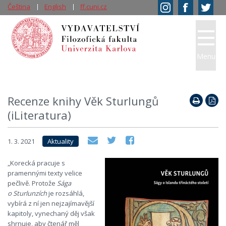
Čeština
English
ff.cuni.cz
Menu
Recenze knihy Věk Sturlungů
(iLiteratura)
1. 3. 2021
Aktuality
„Korecká pracuje s
pramennými texty velice
pečlivě. Protože
Sága
o Sturlunzích
je rozsáhlá,
vybírá z ní jen nejzajímavější
kapitoly, vynechaný děj však
shrnuje, aby čtenář měl