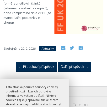
formě jednotlivých článků
(zdarma na webech časopisů),
nebo kompletního čísla v PDF (za
manipulační poplatek v e-
shopu).
Zveřejněno
20. 2. 2026
Aktuality
←
Předchozí příspěvek
Další příspěvek
→
Tato stránka používá soubory cookies,
prostřednictvím kterých uchovává
informace ve vašem počítači. Některé
cookies zajišťují správnou funkci těchto
E-mail
Telefon
stránek a bez jejich užití by stránku nebylo