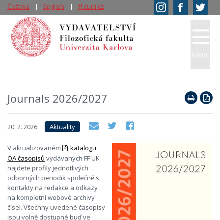
Čeština
English
ff.cuni.cz
Menu
Journals 2026/2027
20. 2. 2026
Aktuality
V aktualizovaném
katalogu
OA časopisů
vydávaných FF UK
najdete profily jednotlivých
odborných periodik společně s
kontakty na redakce a odkazy
na kompletní webové archivy
čísel. Všechny uvedené časopisy
jsou volně dostupné buď ve