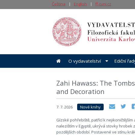
Čeština
English
ff.cuni.cz
O vydavatelství
Ediční řa
Zahi Hawass: The Tombs o
and Decoration
7. 7. 2026
Nové knihy
Gízské pohřebiště, patřící k nejikoničtější
nalezištím v Egyptě, ukrývá stovky hrobek ze
pozdějších období. Postavené ve stínu krá