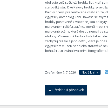
obdivuje celý svět, leží hrobky lidí, kteří sam
starověký stát. Dvě Kaiovy hrobky, pravd
Kaiovy dcery, prezentované v této knize, ob
egyptský archeolog Zahi Hawass se svým t
hrobky postavené z vápence jsou pokryty 
malovaném reliéfu, zatímco menší hrob z h
malované scény, které dosud nemají ve st
obdoby. V kamenné hrobce byla také nale
zachycující Kaie s jeho dětmi, která je dn
egyptském muzeu nedaleko starověké nekr
bohatě ilustrována kvalitními fotografiemi,
Zveřejněno
7. 7. 2026
Nové knihy
←
Předchozí příspěvek