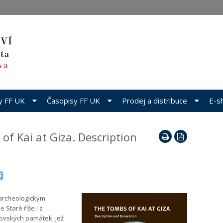
dy FF UK
Časopisy FF UK
Prodej a distribuce
E-s
f Kai at Giza. Description
m archeologickým
 Staré říše i z
lovských památek, jež