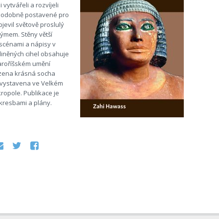
i vytvářeli a rozvíjeli
ěpodobně postavené pro
jevil světově proslulý
ýmem. Stěny větší
scénami a nápisy v
liněných cihel obsahuje
aroříšském umění
zena krásná socha
es vystavena ve Velkém
opole. Publikace je
 kresbami a plány.