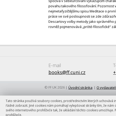
spočívá v sebeurčování vykazujícím charak
povahu takového filosofování. Pozornost 
nejmetafyzičtějšímu spisu Meditace o první
práce ve své posloupnosti se zde zdůrazňu
Descartovy volby metody jako správného po
rovněž pojmenovává „próté-filosofické“ zák
E-mail
T
books@ff.cuni.cz
+
© FF UK 2026
Úvodní stránka
O vydavatel
Tato stránka používá soubory cookies, prostřednictvím kterých uchovává inf
řádně zobrazit. Jiné cookies nám pomáhají vylepšovat stránky tím, že nám 
svého internetového prohlížeče tak, že ukládání těchto cookies umožňuje. 
prohlížeče.