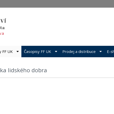
dy FF UK
Časopisy FF UK
Prodej a distribuce
E-s
ika lidského dobra