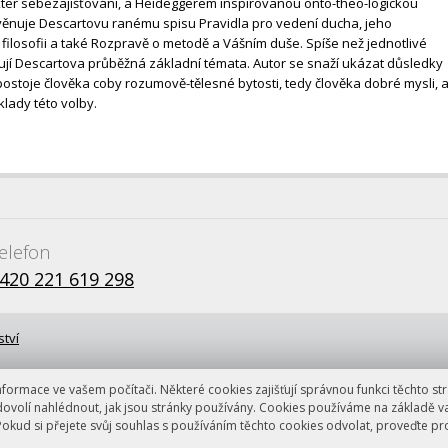
ter sebezajišťování, a Heideggerem inspirovanou onto-theo-logickou
věnuje Descartovu ranému spisu Pravidla pro vedení ducha, jeho
 filosofii a také Rozpravě o metodě a Vášním duše. Spíše než jednotlivé
jí Descartova průběžná základní témata. Autor se snaží ukázat důsledky
stoje člověka coby rozumově-tělesné bytosti, tedy člověka dobré mysli, 
lady této volby.
elefon
420 221 619 298
ství
ormace ve vašem počítači. Některé cookies zajišťují správnou funkci těchto str
dovolí nahlédnout, jak jsou stránky používány. Cookies používáme na základě v
Pokud si přejete svůj souhlas s používáním těchto cookies odvolat, proveďte p