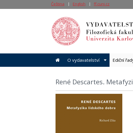
Čeština
English
ff.cuni.cz
O vydavatelství
Ediční řa
René Descartes. Metafyz