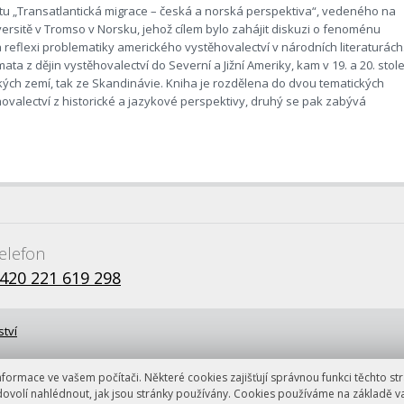
u „Transatlantická migrace – česká a norská perspektiva“, vedeného na
iversitě v Tromso v Norsku, jehož cílem bylo zahájit diskuzi o fenoménu
reflexi problematiky amerického vystěhovalectví v národních literaturách
ta z dějin vystěhovalectví do Severní a Jižní Ameriky, kam v 19. a 20. stole
kých zemí, tak ze Skandinávie. Kniha je rozdělena do dvou tematických
hovalectví z historické a jazykové perspektivy, druhý se pak zabývá
elefon
420 221 619 298
ství
ormace ve vašem počítači. Některé cookies zajišťují správnou funkci těchto str
dovolí nahlédnout, jak jsou stránky používány. Cookies používáme na základě v