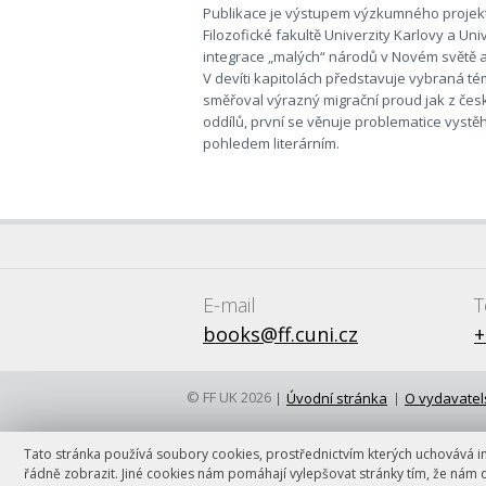
Publikace je výstupem výzkumného projekt
Filozofické fakultě Univerzity Karlovy a Un
integrace „malých“ národů v Novém světě a 
V devíti kapitolách představuje vybraná téma
směřoval výrazný migrační proud jak z čes
oddílů, první se věnuje problematice vystě
pohledem literárním.
E-mail
T
books@ff.cuni.cz
+
© FF UK 2026
Úvodní stránka
O vydavatel
Tato stránka používá soubory cookies, prostřednictvím kterých uchovává inf
řádně zobrazit. Jiné cookies nám pomáhají vylepšovat stránky tím, že nám 