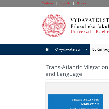
Čeština
English
ff.cuni.cz
O vydavatelství
Ediční řa
Trans-Atlantic Migration
and Language