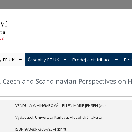
dy FF UK
Časopisy FF UK
Prodej a distribuce
E-s
. Czech and Scandinavian Perspectives on Hi
VENDULA V. HINGAROVÁ – ELLEN MARIE JENSEN (eds.)
Vydavatel: Univerzita Karlova, Filozofická fakulta
ISBN 978-80-7308-723-4 (print)