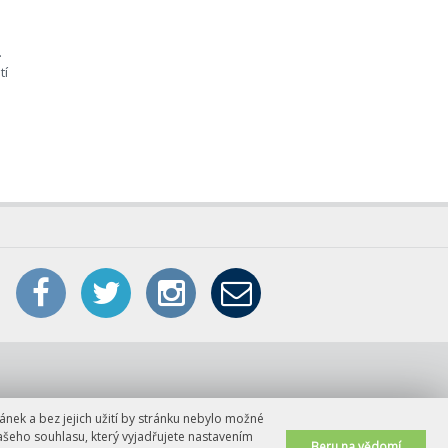
.
tí
ánek a bez jejich užití by stránku nebylo možné
ašeho souhlasu, který vyjadřujete nastavením
Beru na vědomí