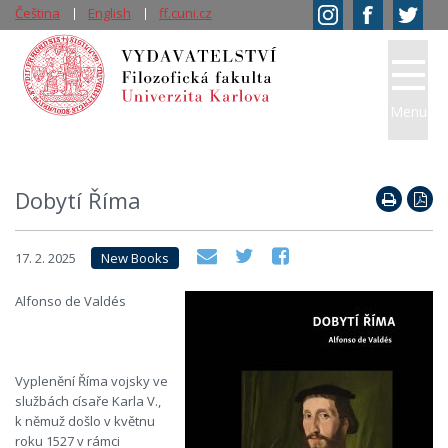
Čeština
English
ff.cuni.cz
Menu
Dobytí Říma
17. 2. 2025
New Books
Alfonso de Valdés
Vyplenění Říma vojsky ve
službách císaře Karla V.,
k němuž došlo v květnu
roku 1527 v rámci