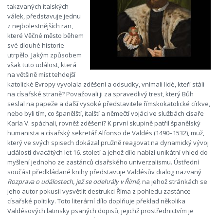
takzvaných italských
válek, představuje jednu
z nejbolestnějších ran,
které Věčné město během
své dlouhé historie
utrpělo. Jakým způsobem
však tuto událost, která
na většině míst tehdejší
katolické Evropy vyvolala zděšení a odsudky, vnímali lidé, kteří stáli
na císařské straně? Považovali ji za spravedlivý trest, který Bůh
seslal na papeže a další vysoké představitele římskokatolické církve,
nebo byli tím, co španělští, italští a němečtí vojáci ve službách císaře
Karla V. spáchali, rovněž zděšeni? K první skupině patřil španělský
humanista a císařský sekretář Alfonso de Valdés (1490–1532), muž,
který ve svých spisech dokázal pružně reagovat na dynamický vývoj
událostí dvacátých let 16. století a jehož dílo nabízí unikátní vhled do
myšlení jednoho ze zastánců císařského univerzalismu. Ústřední
součást předkládané knihy představuje Valdésův dialog nazvaný
Rozprava o událostech, jež se odehrály v Římě
, na jehož stránkách se
jeho autor pokusil vysvětlit destrukci Říma z pohledu zastánce
císařské politiky. Toto literární dílo doplňuje překlad několika
Valdésových latinsky psaných dopisů, jejichž prostřednictvím je