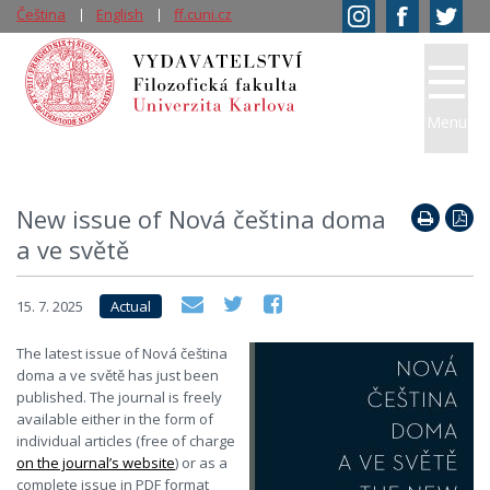
Čeština
English
ff.cuni.cz
Menu
New issue of Nová čeština doma
a ve světě
15. 7. 2025
Actual
The latest issue of Nová čeština
doma a ve světě has just been
published. The journal is freely
available either in the form of
individual articles (free of charge
on the journal’s website
) or as a
complete issue in PDF format