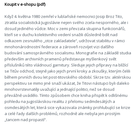
Koupit v e-shopu (pdf)
Když 4. května 1980 zemřel v lublaňské nemocnici Josip Broz Tito,
ztratila socialistická Jugoslávie nejen svého zcela nesporného, ale i
dosud jediného vůdce. Moc v zemi převzala skupina funkcionářů,
kteří se v duchu kolektivního vedení snažili důsledně bdít nad
odkazem zesnulého „otce zakladatele“, udržovat stabilitu v rámci
mnohonárodnostní federace a zároveň rozvíjet vizi dalšího
budování samosprávného socialismu. Monografie na základě studia
především archivních pramenů představuje myšlenkový svět
příslušníků této vládnoucí garnitury. Sleduje jejich přípravy na blížící
se Titův odchod, stejně jako jejich první kroky a zkoušky, kterým čelili
během prvních dvou let post-titovského období. Skrze tzv. aktérskou
perspektivu se mimo jiné snaží ukázat, že Titovi nástupci byli daleko
mnohovrstevnatěji uvažující a jednající politici, než se dosud
převážně uvádělo. Tímto způsobem chce kniha přispět k odlišnému
pohledu na jugoslávskou realitu z přelomu sedmdesátých a
osmdesátých let, která sice vykazovala známky prohlubující se krize
a celé řady dalších problémů, rozhodně ale nebyla jen prostým
„tancem nad propastí“.