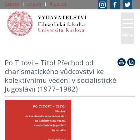
Čeština
English
ff.cuni.cz
Menu
Po Titovi – Tito! Přechod od
charismatického vůdcovství ke
kolektivnímu vedení v socialistické
Jugoslávii (1977–1982)