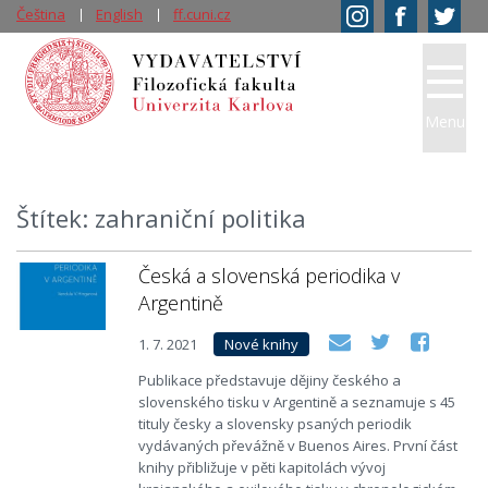
Čeština
English
ff.cuni.cz
Menu
Štítek: zahraniční politika
Česká a slovenská periodika v
Argentině
1. 7. 2021
Nové knihy
Publikace představuje dějiny českého a
slovenského tisku v Argentině a seznamuje s 45
tituly česky a slovensky psaných periodik
vydávaných převážně v Buenos Aires. První část
knihy přibližuje v pěti kapitolách vývoj