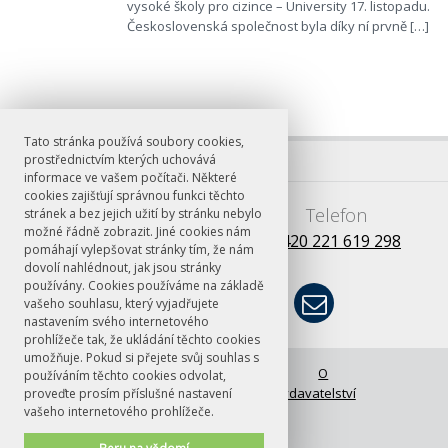
vysoké školy pro cizince – University 17. listopadu.
Československá společnost byla díky ní prvně […]
Tato stránka používá soubory cookies,
prostřednictvím kterých uchovává
informace ve vašem počítači. Některé
cookies zajišťují správnou funkci těchto
E-mail
Telefon
stránek a bez jejich užití by stránku nebylo
možné řádně zobrazit. Jiné cookies nám
books@ff.cuni.cz
+420 221 619 298
pomáhají vylepšovat stránky tím, že nám
dovolí nahlédnout, jak jsou stránky
používány. Cookies používáme na základě
vašeho souhlasu, který vyjadřujete
nastavením svého internetového
prohlížeče tak, že ukládání těchto cookies
umožňuje. Pokud si přejete svůj souhlas s
© FF UK 2026
Úvodní stránka
O
používáním těchto cookies odvolat,
vydavatelství
proveďte prosím příslušné nastavení
vašeho internetového prohlížeče.