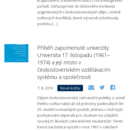
krajanského a exilového tisku v chronologickém
pořadí. Zařazuje tisk do dobového kontextu
argentinských i československých dějin, včetně
světových konfliktů, které výrazně ovlivňovaly
podobu […]
Příběh zapomenuté univerzity.
Universita 17. listopadu (1961–
1974) a její místo v
československém vzdělávacím
systému a společnosti
7. 8. 2019
Nové knihy
Zájem československé zahraniční politiky o země
třetího světa nabýval od poloviny padesátých let
20. století rozmanitých podob. Jednou z nich bylo
poskytování stipendií pro studium na zdejších
vysokých školách zahraničním studentům. Tento
trend narůstal a vyústil v roce 1961 v založení