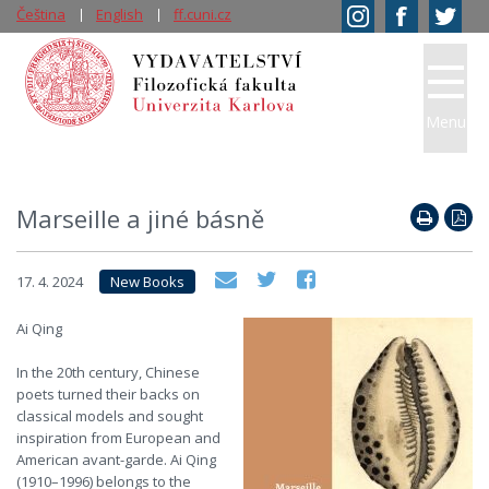
Čeština
English
ff.cuni.cz
Menu
Marseille a jiné básně
17. 4. 2024
New Books
Ai Qing
In the 20th century, Chinese
poets turned their backs on
classical models and sought
inspiration from European and
American avant-garde. Ai Qing
(1910–1996) belongs to the