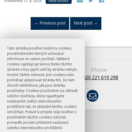
Published
17. 4. 2024
New Books
←
Previous post
Next post
→
Tato stránka používá soubory cookies,
prostřednictvím kterých uchovává
informace ve vašem počítači. Některé
cookies zajišťují správnou funkci těchto
E-mail
Phone
stránek a bez jejich užití by stránku nebylo
možné řádně zobrazit. Jiné cookies nám
books@ff.cuni.cz
+420 221 619 298
pomáhají vylepšovat stránky tím, že nám
dovolí nahlédnout, jak jsou stránky
používány. Cookies používáme na základě
vašeho souhlasu, který vyjadřujete
nastavením svého internetového
prohlížeče tak, že ukládání těchto cookies
umožňuje. Pokud si přejete svůj souhlas s
© FF UK 2026
ČT24: Rozhovor
používáním těchto cookies odvolat,
s Janem
proveďte prosím příslušné nastavení
vašeho internetového prohlížeče.
Chromým