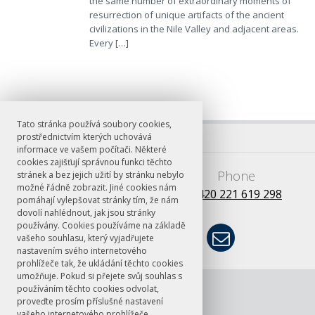
the same number of extraordinary moments of
resurrection of unique artifacts of the ancient
civilizations in the Nile Valley and adjacent areas.
Every […]
Tato stránka používá soubory cookies,
prostřednictvím kterých uchovává
informace ve vašem počítači. Některé
cookies zajišťují správnou funkci těchto
E-mail
Phone
stránek a bez jejich užití by stránku nebylo
možné řádně zobrazit. Jiné cookies nám
books@ff.cuni.cz
+420 221 619 298
pomáhají vylepšovat stránky tím, že nám
dovolí nahlédnout, jak jsou stránky
používány. Cookies používáme na základě
vašeho souhlasu, který vyjadřujete
nastavením svého internetového
prohlížeče tak, že ukládání těchto cookies
umožňuje. Pokud si přejete svůj souhlas s
© FF UK 2026
ČT24: Rozhovor
používáním těchto cookies odvolat,
s Janem
proveďte prosím příslušné nastavení
vašeho internetového prohlížeče.