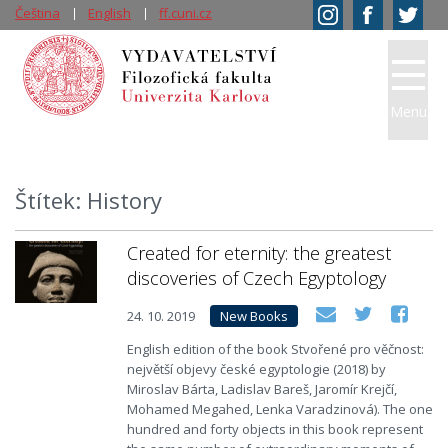
Čeština
English
ff.cuni.cz
Menu
Štítek: History
Created for eternity: the greatest
discoveries of Czech Egyptology
24. 10. 2019
New Books
English edition of the book Stvořené pro věčnost:
největší objevy české egyptologie (2018) by
Miroslav Bárta, Ladislav Bareš, Jaromír Krejčí,
Mohamed Megahed, Lenka Varadzinová). The one
hundred and forty objects in this book represent