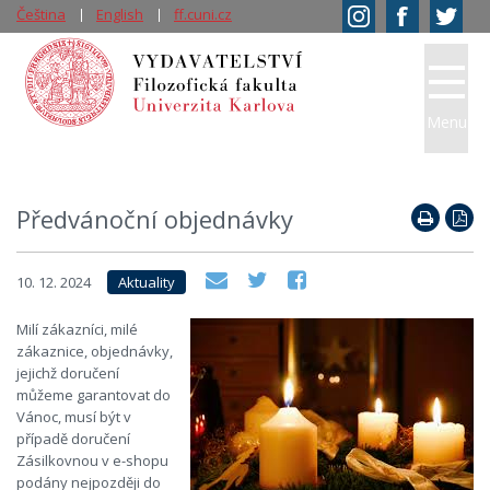
Čeština
English
ff.cuni.cz
Menu
Předvánoční objednávky
10. 12. 2024
Aktuality
Milí zákazníci, milé
zákaznice, objednávky,
jejichž doručení
můžeme garantovat do
Vánoc, musí být v
případě doručení
Zásilkovnou v e-shopu
podány nejpozději do