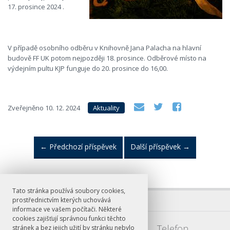
17. prosince 2024 .
V případě osobního odběru v Knihovně Jana Palacha na hlavní
budově FF UK potom nejpozději 18. prosince. Odběrové místo na
výdejním pultu KJP funguje do 20. prosince do 16,00.
Zveřejněno
10. 12. 2024
Aktuality
←
Předchozí příspěvek
Další příspěvek
→
Tato stránka používá soubory cookies,
prostřednictvím kterých uchovává
informace ve vašem počítači. Některé
cookies zajišťují správnou funkci těchto
E-mail
Telefon
stránek a bez jejich užití by stránku nebylo