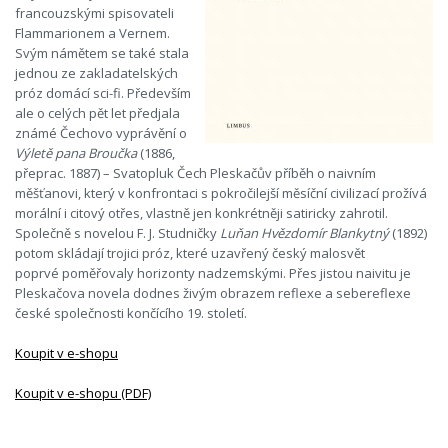
francouzskými spisovateli
Flammarionem a Vernem.
Svým námětem se také stala
jednou ze zakladatelských
próz domácí sci-fi. Především
ale o celých pět let předjala
známé Čechovo vyprávění o
Výletě pana Broučka
(1886,
přeprac. 1887) – Svatopluk Čech Pleskačův příběh o naivním
měšťanovi, který v konfrontaci s pokročilejší měsíční civilizací prožívá
morální i citový otřes, vlastně jen konkrétněji satiricky zahrotil.
Společně s novelou F. J. Studničky
Luňan Hvězdomír Blankytný
(1892)
potom skládají trojici próz, které uzavřený český malosvět
poprvé poměřovaly horizonty nadzemskými. Přes jistou naivitu je
Pleskačova novela dodnes živým obrazem reflexe a sebereflexe
české společnosti končícího 19. století.
Koupit v e-shopu
Koupit v e-shopu (PDF)