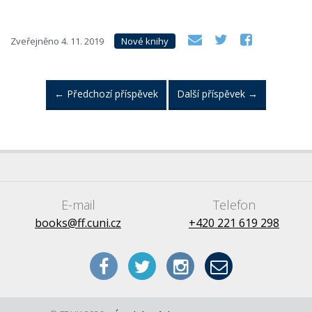
Zveřejněno
4. 11. 2019
Nové knihy
←
Předchozí příspěvek
Další příspěvek
→
E-mail
Telefon
books@ff.cuni.cz
+420 221 619 298