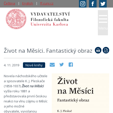
Čeština
English
ff.cuni.cz
Menu
Život na Měsíci. Fantastický obraz
4. 11. 2019
Nové knihy
Novela náchodského učitele
a spisovatele K. J. Pleskače
(1858-1937)
Život na Měsíci
vyšla roku 1881 a
představovala první českou
reakci na vlnu zájmu o Měsíc
a jeho možné
obyvatele, vyvolanou