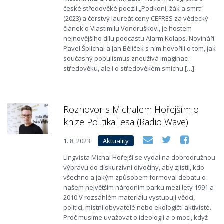
české středověké poezii „Podkoní, žák a smrt“
(2023) a čerstvý laureát ceny CEFRES za vědecký
článek o Vlastimilu Vondruškovi, je hostem
nejnovějšího dílu podcastu Alarm Kolaps. Novináři
Pavel Šplíchal a Jan Bělíček s ním hovořili o tom, jak
současný populismus zneužívá imaginaci
středověku, ale i o středověkém smíchu […]
Rozhovor s Michalem Hořejším o
knize Politika lesa (Radio Wave)
1. 8. 2023
Aktuality
Lingvista Michal Hořejší se vydal na dobrodružnou
výpravu do diskurzivní divočiny, aby zjistil, kdo
všechno a jakým způsobem formoval debatu o
našem největším národním parku mezi lety 1991 a
2010.V rozsáhlém materiálu vystupují vědci,
politici, místní obyvatelé nebo ekologičtí aktivisté.
Proč musíme uvažovat o ideologii a o moci, když