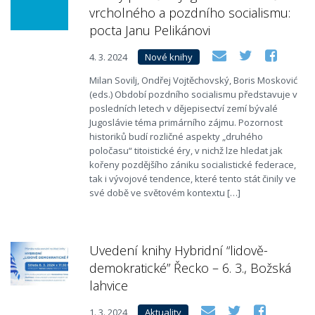
vrcholného a pozdního socialismu:
pocta Janu Pelikánovi
4. 3. 2024
Nové knihy
Milan Sovilj, Ondřej Vojtěchovský, Boris Mosković
(eds.) Období pozdního socialismu představuje v
posledních letech v dějepisectví zemí bývalé
Jugoslávie téma primárního zájmu. Pozornost
historiků budí rozličné aspekty „druhého
poločasu“ titoistické éry, v nichž lze hledat jak
kořeny pozdějšího zániku socialistické federace,
tak i vývojové tendence, které tento stát činily ve
své době ve světovém kontextu […]
Uvedení knihy Hybridní “lidově-
demokratické” Řecko – 6. 3., Božská
lahvice
1. 3. 2024
Aktuality