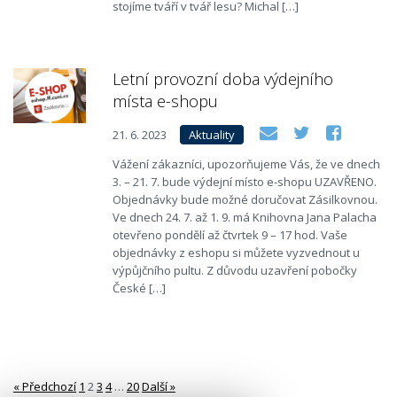
stojíme tváří v tvář lesu? Michal […]
Letní provozní doba výdejního
místa e-shopu
21. 6. 2023
Aktuality
Vážení zákazníci, upozorňujeme Vás, že ve dnech
3. – 21. 7. bude výdejní místo e-shopu UZAVŘENO.
Objednávky bude možné doručovat Zásilkovnou.
Ve dnech 24. 7. až 1. 9. má Knihovna Jana Palacha
otevřeno pondělí až čtvrtek 9 – 17 hod. Vaše
objednávky z eshopu si můžete vyzvednout u
výpůjčního pultu. Z důvodu uzavření pobočky
České […]
« Předchozí
1
2
3
4
…
20
Další »