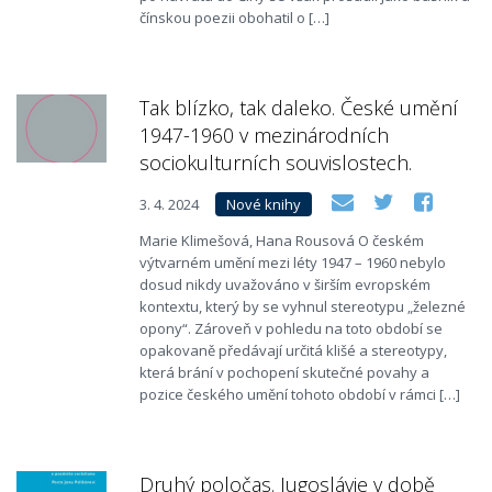
čínskou poezii obohatil o […]
Tak blízko, tak daleko. České umění
1947-1960 v mezinárodních
sociokulturních souvislostech.
3. 4. 2024
Nové knihy
Marie Klimešová, Hana Rousová O českém
výtvarném umění mezi léty 1947 – 1960 nebylo
dosud nikdy uvažováno v širším evropském
kontextu, který by se vyhnul stereotypu „železné
opony“. Zároveň v pohledu na toto období se
opakovaně předávají určitá klišé a stereotypy,
která brání v pochopení skutečné povahy a
pozice českého umění tohoto období v rámci […]
Druhý poločas. Jugoslávie v době