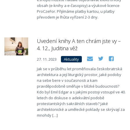
obsah (e-knihy a e-časopisy) a výukové licence
ProCzeFor. Přijímáme platby kartou, u platby
převodem je lhůta vyřízení 2-3 dny.
Uvedení knihy A ten chrám jste vy –
4. 12., Juditina věž
27. 11. 2023
Aktuality
Jak se v průběhu let proměňovala českobratrská
architektura a její liturgický prostor, jaké podoby
na sebe bere v současnosti a kam
pravděpodobně směřuje v blízké budoucnosti?
Kdo byl Emil Edgar a s jakými postoji vstoupil ve 40.
letech do diskuse o adekvátní podobě
protestantských sakrálních staveb? Jaké
architektonické a umělecké poklady se skrývají za
mnohdy […]