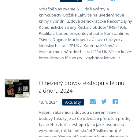
Srdečně Vás zveme 6. 3. do kavárny a
knihkupectví Božská Lahvice na uvedení nové
knihy Hybridní „Lidově demokratické Řecko“ Dějiny
Komunistické strany Řecka v období 1945–1956.
Publikaci budou prezentovat autor Konstantinos
Tsivos, Dagmar Muchnová z Ústavu řeckých a
latinských studií FF UK a Kateřina Králová z
Institutu mezinárodních studií FSV UK. Více o knize:
https://books.ff.cuni.cz/…/hybridni-lidove…/
Omezený provoz e-shopu v lednu
a únoru 2024
13. 1. 2024
Aktuality
Vážení zákazníci, z důvodu uzavření hlavní
budovy fakulty je až do odvolání přerušen prodej
fyzického zboží z eshopu (a to jak k osobnímu
vyzvednutí, tak ke odeslaání Zásilkovnou). V
eshopu můžete nadále objednávat elektronický