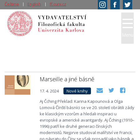
Čeština
English
ff.cuni.cz
Menu
Marseille a jiné básně
17. 4. 2024
Nové knihy
Aj Čching Překlad: Karina Kapounová a Olga
Lomová Čínští básníci se ve 20. století obrátili zády
ke klasickým vzorům a hledali inspiraci u
evropské a americké avantgardy. Aj Čching (1910–
1996) patří ke druhé generaci čínských
modernistů. Nejprve studoval malířství ve Francii,
po návratu do Číny se však prosadil jako básník a