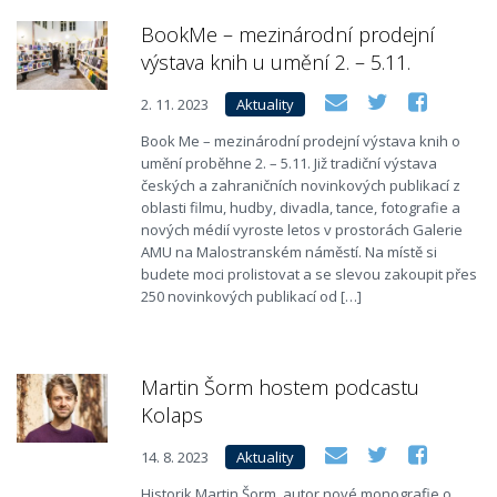
BookMe – mezinárodní prodejní
výstava knih u umění 2. – 5.11.
2. 11. 2023
Aktuality
Book Me – mezinárodní prodejní výstava knih o
umění proběhne 2. – 5.11. Již tradiční výstava
českých a zahraničních novinkových publikací z
oblasti filmu, hudby, divadla, tance, fotografie a
nových médií vyroste letos v prostorách Galerie
AMU na Malostranském náměstí. Na místě si
budete moci prolistovat a se slevou zakoupit přes
250 novinkových publikací od […]
Martin Šorm hostem podcastu
Kolaps
14. 8. 2023
Aktuality
Historik Martin Šorm, autor nové monografie o