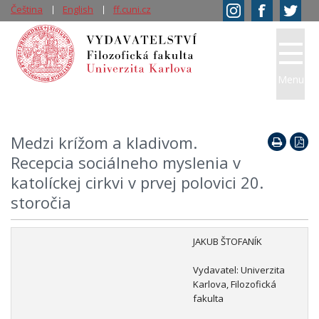
Čeština
English
ff.cuni.cz
Menu
Medzi krížom a kladivom.
Recepcia sociálneho myslenia v
katolíckej cirkvi v prvej polovici 20.
storočia
JAKUB ŠTOFANÍK
Vydavatel: Univerzita
Karlova, Filozofická
fakulta