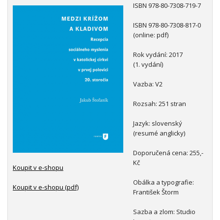
ISBN 978-80-7308-719-7
ISBN 978-80-7308-817-0
(online: pdf)
Rok vydání: 2017
(1. vydání)
Vazba: V2
Rozsah: 251 stran
Jazyk: slovenský
(resumé anglicky)
Doporučená cena: 255,-
Kč
Koupit v e-shopu
Obálka a typografie:
Koupit v e-shopu (pdf)
František Štorm
Sazba a zlom: Studio