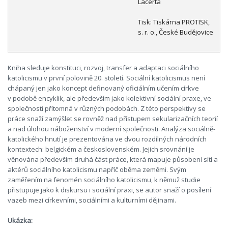
Lacerta
Tisk: Tiskárna PROTISK,
s. r. o., České Budějovice
Kniha sleduje konstituci, rozvoj, transfer a adaptaci sociálního
katolicismu v první polovině 20. století. Sociální katolicismus není
chápaný jen jako koncept definovaný oficiálním učením církve
v podobě encyklik, ale především jako kolektivní sociální praxe, ve
společnosti přítomná v různých podobách. Z této perspektivy se
práce snaží zamýšlet se rovněž nad přístupem sekularizačních teorií
a nad úlohou náboženství v moderní společnosti. Analýza sociálně-
katolického hnutí je prezentována ve dvou rozdílných národních
kontextech: belgickém a československém. Jejich srovnání je
věnována především druhá část práce, která mapuje působení sítí a
aktérů sociálního katolicismu napříč oběma zeměmi. Svým
zaměřením na fenomén sociálního katolicismu, k němuž studie
přistupuje jako k diskursu i sociální praxi, se autor snaží o posílení
vazeb mezi církevními, sociálními a kulturními dějinami.
Ukázka: