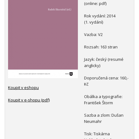
(online: pdf)
Rok vydání: 2014
(1. vydání)
Vazba: V2
Rozsah: 163 stran
Jazyk: český (resumé
anglicky)
Doporučená cena: 160,-
Kč
Koupit v eshopu
Obálka a typografie:
Koupit v e-shopu (pdf)
František Štorm
Sazba a zlom: Dušan
Neumahr
Tisk: Tiskárna