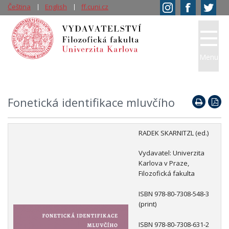
Čeština
English
ff.cuni.cz
Menu
Fonetická identifikace mluvčího
RADEK SKARNITZL (ed.)
Vydavatel: Univerzita
Karlova v Praze,
Filozofická fakulta
ISBN 978-80-7308-548‑3
(print)
ISBN 978-80-7308-631-2