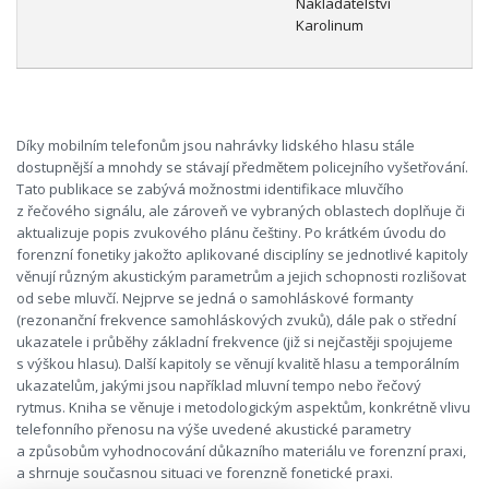
Nakladatelství
Karolinum
Díky mobilním telefonům jsou nahrávky lidského hlasu stále
dostupnější a mnohdy se stávají předmětem policejního vyšetřování.
Tato publikace se zabývá možnostmi identifikace mluvčího
z řečového signálu, ale zároveň ve vybraných oblastech doplňuje či
aktualizuje popis zvukového plánu češtiny. Po krátkém úvodu do
forenzní fonetiky jakožto aplikované disciplíny se jednotlivé kapitoly
věnují různým akustickým parametrům a jejich schopnosti rozlišovat
od sebe mluvčí. Nejprve se jedná o samohláskové formanty
(rezonanční frekvence samohláskových zvuků), dále pak o střední
ukazatele i průběhy základní frekvence (již si nejčastěji spojujeme
s výškou hlasu). Další kapitoly se věnují kvalitě hlasu a temporálním
ukazatelům, jakými jsou například mluvní tempo nebo řečový
rytmus. Kniha se věnuje i metodologickým aspektům, konkrétně vlivu
telefonního přenosu na výše uvedené akustické parametry
a způsobům vyhodnocování důkazního materiálu ve forenzní praxi,
a shrnuje současnou situaci ve forenzně fonetické praxi.