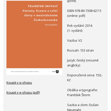
(print)
ISBN 978-80-7308-627-5
(online: pdf)
Rok vydání: 2014
(1. vydání)
Vazba: V2
Rozsah: 153 stran
Jazyk: český (resumé
anglicky)
Doporučená cena: 150,-
Kč
Koupit v e-shopu
Obálka a typografie:
Koupit v e-shopu (pdf)
František Štorm
Sazba a zlom: Dušan
Neumahr