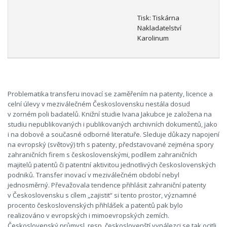
Tisk: Tiskárna
Nakladatelství
Karolinum
Problematika transferu inovací se zaměřením na patenty, licence a
celní úlevy v meziválečném Československu nestála dosud
v zorném poli badatelů. Knižní studie Ivana Jakubce je založena na
studiu nepublikovaných i publikovaných archivních dokumentů, jako
i na dobové a současné odborné literatuře. Sleduje důkazy napojení
na evropský (světový) trh s patenty, představované zejména spory
zahraničních firem s československými, podílem zahraničních
majitelů patentů či patentní aktivitou jednotlivých československých
podniků. Transfer inovací v meziválečném období nebyl
jednosměrný. Převažovala tendence přihlásit zahraniční patenty
v Československu s cílem „zajistit“ si tento prostor, významné
procento československých přihlášek a patentů pak bylo
realizováno v evropských i mimoevropských zemích.
Československý průmysl, resp. českoslovenští vynálezci se tak ocitli