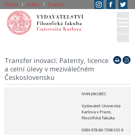
Čeština
English
ff.cuni.cz
Menu
Transfer inovací. Patenty, licence
a celní úlevy v meziválečném
Československu
IVAN JAKUBEC
Vydavatel: Univerzita
Karlova v Praze,
Filozofická fakulta
ISBN 978-80-7308-533-9