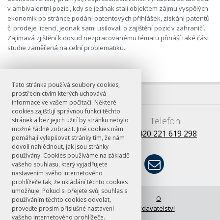
v ambivalentní pozici, kdy se jednak stali objektem zájmu vyspělých
ekonomik po stránce podání patentových přihlášek, získání patentů
či prodeje licencí, jednak sami usilovali o zajištění pozic v zahraničí.
Zajímavá zjištění k dosud nezpracovanému tématu přináší také část
studie zaměřená na celní problematiku.
Tato stránka používá soubory cookies,
prostřednictvím kterých uchovává
informace ve vašem počítači. Některé
cookies zajišťují správnou funkci těchto
E-mail
Telefon
stránek a bez jejich užití by stránku nebylo
možné řádně zobrazit. Jiné cookies nám
books@ff.cuni.cz
+420 221 619 298
pomáhají vylepšovat stránky tím, že nám
dovolí nahlédnout, jak jsou stránky
používány. Cookies používáme na základě
vašeho souhlasu, který vyjadřujete
nastavením svého internetového
prohlížeče tak, že ukládání těchto cookies
umožňuje. Pokud si přejete svůj souhlas s
© FF UK 2026
Úvodní stránka
O
používáním těchto cookies odvolat,
vydavatelství
proveďte prosím příslušné nastavení
vašeho internetového prohlížeče.