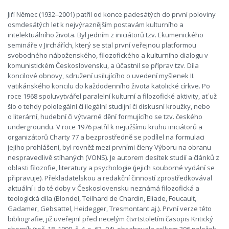
Jiří Němec (1932‒2001) patřil od konce padesátých do první poloviny
osmdesátých let k nejvýraznějším postavám kulturního a
intelektuálního života. Byl jedním z iniciátorů tzv. Ekumenického
semináře v Jirchářích, který se stal první veřejnou platformou
svobodného náboženského, filozofického a kulturního dialogu v
komunistickém Československu, a účastnil se příprav tzv. Díla
koncilové obnovy, sdružení usilujícího o uvedení myšlenek II.
vatikánského koncilu do každodenního života katolické církve. Po
roce 1968 spoluvytvářel paralelní kulturní a filozofické aktivity, ať už
šlo o tehdy pololegální či ilegální studijní či diskusní kroužky, nebo
o literární, hudební či výtvarné dění formujícího se tzv. českého
undergroundu. V roce 1976 patřil k nejužšímu kruhu iniciátorů a
organizátorů Charty 77 a bezprostředně se podílel na formulaci
jejího prohlášení, byl rovněž mezi prvními členy Výboru na obranu
nespravedlivě stíhaných (VONS). Je autorem desítek studií a článků z
oblasti filozofie, literatury a psychologie (jejich souborné vydání se
připravuje). Překladatelskou a redakční činností zprostředkovával
aktuální i do té doby v Československu neznámá filozofická a
teologická díla (Blondel, Teilhard de Chardin, Eliade, Foucault,
Gadamer, Gebsattel, Heidegger, Tresmontant aj.). První verze této
bibliografie, již uveřejnil před necelým čtvrtstoletím časopis Kritický