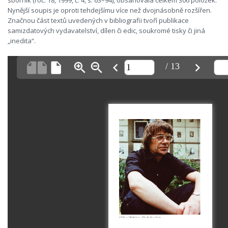
sborník (roč. 18, 1999, č. 4, s. 63–94), obsahovala celkem 306 položek.
Nynější soupis je oproti tehdejšímu více než dvojnásobně rozšířen.
Značnou část textů uvedených v bibliografii tvoří publikace
samizdatových vydavatelství, dílen či edic, soukromé tisky či jiná
„inedita“.