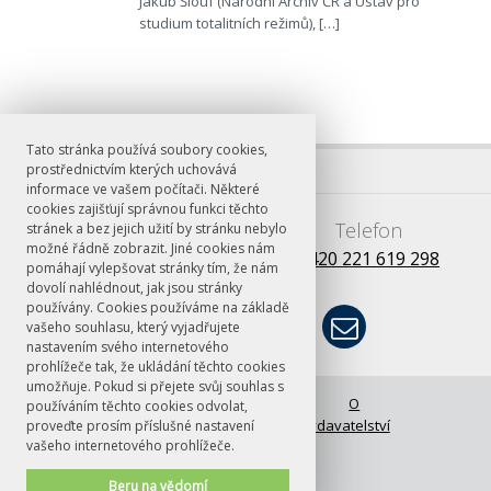
Jakub Šlouf (Národní Archiv ČR a Ústav pro
studium totalitních režimů), […]
Tato stránka používá soubory cookies,
prostřednictvím kterých uchovává
informace ve vašem počítači. Některé
cookies zajišťují správnou funkci těchto
E-mail
Telefon
stránek a bez jejich užití by stránku nebylo
možné řádně zobrazit. Jiné cookies nám
books@ff.cuni.cz
+420 221 619 298
pomáhají vylepšovat stránky tím, že nám
dovolí nahlédnout, jak jsou stránky
používány. Cookies používáme na základě
vašeho souhlasu, který vyjadřujete
nastavením svého internetového
prohlížeče tak, že ukládání těchto cookies
umožňuje. Pokud si přejete svůj souhlas s
© FF UK 2026
Úvodní stránka
O
používáním těchto cookies odvolat,
vydavatelství
proveďte prosím příslušné nastavení
vašeho internetového prohlížeče.
Beru na vědomí