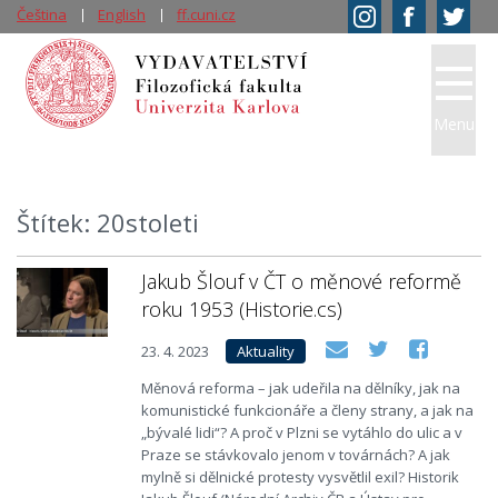
Čeština
English
ff.cuni.cz
Menu
Štítek: 20stoleti
Jakub Šlouf v ČT o měnové reformě
roku 1953 (Historie.cs)
23. 4. 2023
Aktuality
Měnová reforma – jak udeřila na dělníky, jak na
komunistické funkcionáře a členy strany, a jak na
„bývalé lidi“? A proč v Plzni se vytáhlo do ulic a v
Praze se stávkovalo jenom v továrnách? A jak
mylně si dělnické protesty vysvětlil exil? Historik