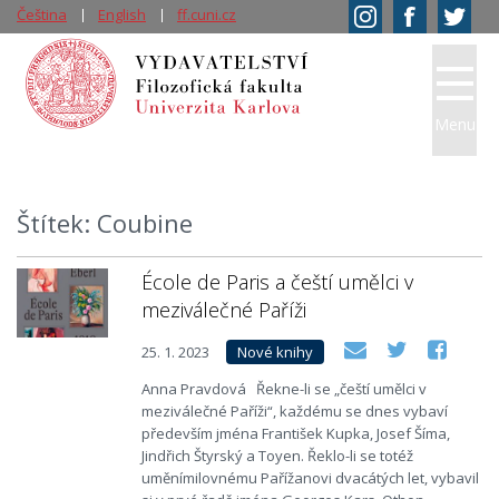
Čeština
English
ff.cuni.cz
Menu
Štítek: Coubine
École de Paris a čeští umělci v
meziválečné Paříži
25. 1. 2023
Nové knihy
Anna Pravdová Řekne-li se „čeští umělci v
meziválečné Paříži“, každému se dnes vybaví
především jména František Kupka, Josef Šíma,
Jindřich Štyrský a Toyen. Řeklo-li se totéž
uměnímilovnému Pařížanovi dvacátých let, vybavil