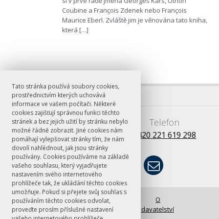
si v prvé řadě jména Georges Kars, Othon
Coubine a François Zdenek nebo François
Maurice Eberl. Zvláště jim je věnována tato kniha,
která […]
Tato stránka používá soubory cookies,
prostřednictvím kterých uchovává
informace ve vašem počítači. Některé
cookies zajišťují správnou funkci těchto
E-mail
Telefon
stránek a bez jejich užití by stránku nebylo
možné řádně zobrazit. Jiné cookies nám
books@ff.cuni.cz
+420 221 619 298
pomáhají vylepšovat stránky tím, že nám
dovolí nahlédnout, jak jsou stránky
používány. Cookies používáme na základě
vašeho souhlasu, který vyjadřujete
nastavením svého internetového
prohlížeče tak, že ukládání těchto cookies
umožňuje. Pokud si přejete svůj souhlas s
© FF UK 2026
Úvodní stránka
O
používáním těchto cookies odvolat,
vydavatelství
proveďte prosím příslušné nastavení
vašeho internetového prohlížeče.