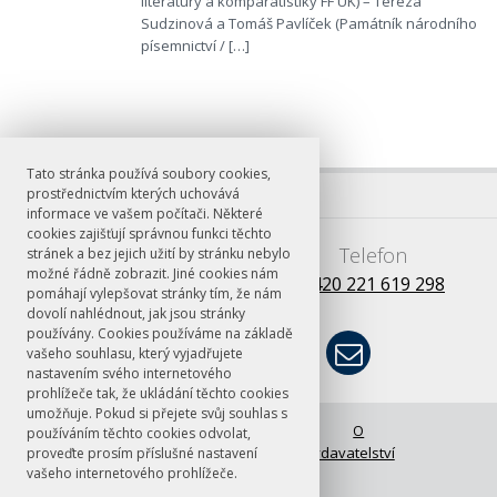
literatury a komparatistiky FF UK) – Tereza
Sudzinová a Tomáš Pavlíček (Památník národního
písemnictví / […]
Tato stránka používá soubory cookies,
prostřednictvím kterých uchovává
informace ve vašem počítači. Některé
cookies zajišťují správnou funkci těchto
E-mail
Telefon
stránek a bez jejich užití by stránku nebylo
možné řádně zobrazit. Jiné cookies nám
books@ff.cuni.cz
+420 221 619 298
pomáhají vylepšovat stránky tím, že nám
dovolí nahlédnout, jak jsou stránky
používány. Cookies používáme na základě
vašeho souhlasu, který vyjadřujete
nastavením svého internetového
prohlížeče tak, že ukládání těchto cookies
umožňuje. Pokud si přejete svůj souhlas s
© FF UK 2026
Úvodní stránka
O
používáním těchto cookies odvolat,
vydavatelství
proveďte prosím příslušné nastavení
vašeho internetového prohlížeče.