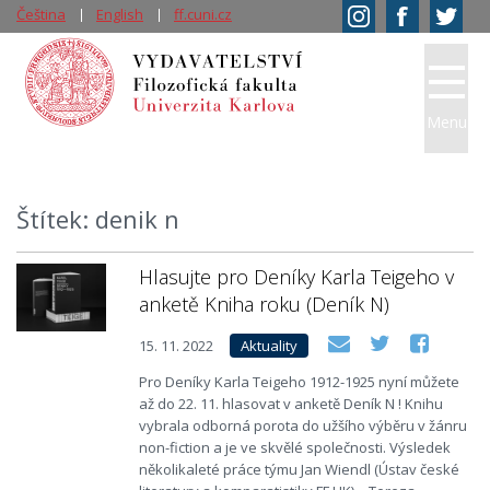
Čeština
English
ff.cuni.cz
Menu
Štítek: denik n
Hlasujte pro Deníky Karla Teigeho v
anketě Kniha roku (Deník N)
15. 11. 2022
Aktuality
Pro Deníky Karla Teigeho 1912-1925 nyní můžete
až do 22. 11. hlasovat v anketě Deník N ! Knihu
vybrala odborná porota do užšího výběru v žánru
non-fiction a je ve skvělé společnosti. Výsledek
několikaleté práce týmu Jan Wiendl (Ústav české