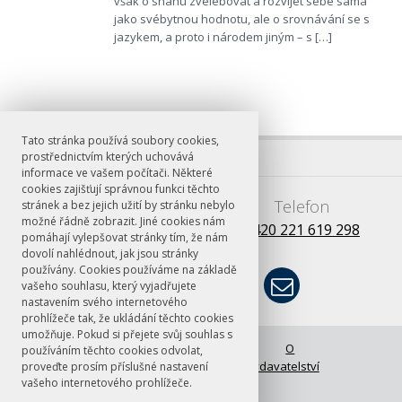
však o snahu zvelebovat a rozvíjet sebe sama
jako svébytnou hodnotu, ale o srovnávání se s
jazykem, a proto i národem jiným – s […]
Tato stránka používá soubory cookies,
prostřednictvím kterých uchovává
informace ve vašem počítači. Některé
cookies zajišťují správnou funkci těchto
E-mail
Telefon
stránek a bez jejich užití by stránku nebylo
možné řádně zobrazit. Jiné cookies nám
books@ff.cuni.cz
+420 221 619 298
pomáhají vylepšovat stránky tím, že nám
dovolí nahlédnout, jak jsou stránky
používány. Cookies používáme na základě
vašeho souhlasu, který vyjadřujete
nastavením svého internetového
prohlížeče tak, že ukládání těchto cookies
umožňuje. Pokud si přejete svůj souhlas s
© FF UK 2026
Úvodní stránka
O
používáním těchto cookies odvolat,
vydavatelství
proveďte prosím příslušné nastavení
vašeho internetového prohlížeče.