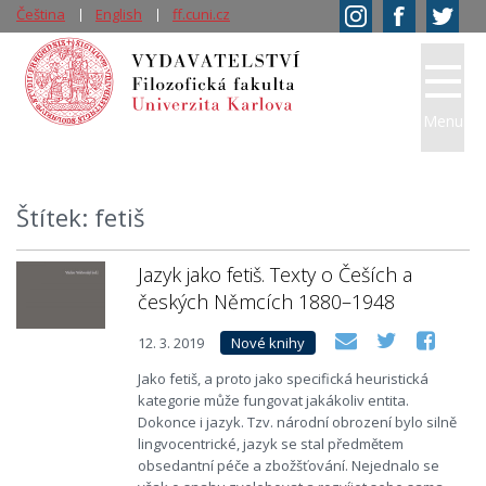
Čeština
English
ff.cuni.cz
Menu
Štítek: fetiš
Jazyk jako fetiš. Texty o Češích a
českých Němcích 1880–1948
12. 3. 2019
Nové knihy
Jako fetiš, a proto jako specifická heuristická
kategorie může fungovat jakákoliv entita.
Dokonce i jazyk. Tzv. národní obrození bylo silně
lingvocentrické, jazyk se stal předmětem
obsedantní péče a zbožšťování. Nejednalo se