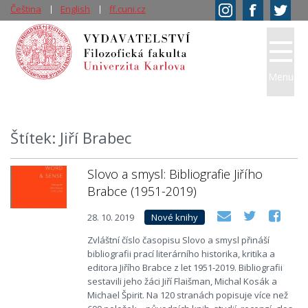
Čeština
English
ff.cuni.cz
Menu
Štítek: Jiří Brabec
Slovo a smysl: Bibliografie Jiřího
Brabce (1951-2019)
28. 10. 2019
Nové knihy
Zvláštní číslo časopisu Slovo a smysl přináší
bibliografii prací literárního historika, kritika a
editora Jiřího Brabce z let 1951-2019. Bibliografii
sestavili jeho žáci Jiří Flaišman, Michal Kosák a
Michael Špirit. Na 120 stranách popisuje více než