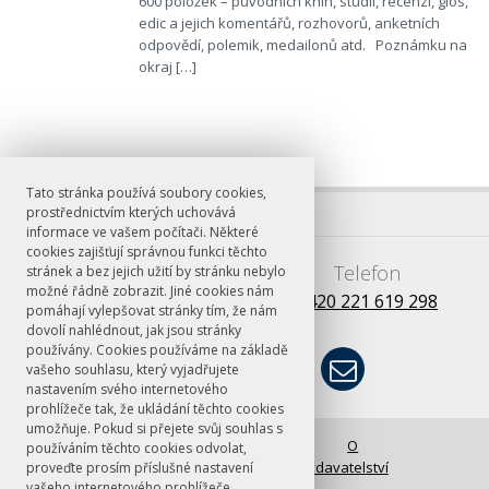
600 položek – původních knih, studií, recenzí, glos,
edic a jejich komentářů, rozhovorů, anketních
odpovědí, polemik, medailonů atd. Poznámku na
okraj […]
Tato stránka používá soubory cookies,
prostřednictvím kterých uchovává
informace ve vašem počítači. Některé
cookies zajišťují správnou funkci těchto
E-mail
Telefon
stránek a bez jejich užití by stránku nebylo
možné řádně zobrazit. Jiné cookies nám
books@ff.cuni.cz
+420 221 619 298
pomáhají vylepšovat stránky tím, že nám
dovolí nahlédnout, jak jsou stránky
používány. Cookies používáme na základě
vašeho souhlasu, který vyjadřujete
nastavením svého internetového
prohlížeče tak, že ukládání těchto cookies
umožňuje. Pokud si přejete svůj souhlas s
© FF UK 2026
Úvodní stránka
O
používáním těchto cookies odvolat,
vydavatelství
proveďte prosím příslušné nastavení
vašeho internetového prohlížeče.