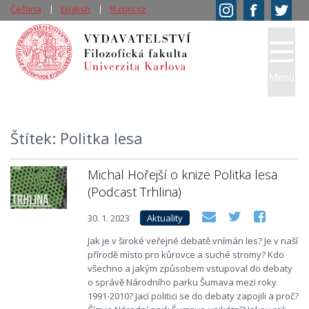
Čeština
English
ff.cuni.cz
Menu
Štítek: Politka lesa
Michal Hořejší o knize Politka lesa
(Podcast Trhlina)
30. 1. 2023
Aktuality
Jak je v široké veřejné debatě vnímán les? Je v naší
přírodě místo pro kůrovce a suché stromy? Kdo
všechno a jakým způsobem vstupoval do debaty
o správě Národního parku Šumava mezi roky
1991-2010? Jací politici se do debaty zapojili a proč?