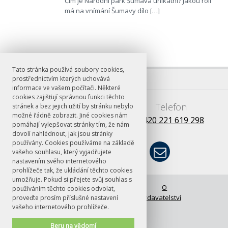
Čím je Národní park Šumava unikátní? Jakou roli
má na vnímání Šumavy dílo […]
Tato stránka používá soubory cookies,
prostřednictvím kterých uchovává
informace ve vašem počítači. Některé
cookies zajišťují správnou funkci těchto
E-mail
Telefon
stránek a bez jejich užití by stránku nebylo
možné řádně zobrazit. Jiné cookies nám
books@ff.cuni.cz
+420 221 619 298
pomáhají vylepšovat stránky tím, že nám
dovolí nahlédnout, jak jsou stránky
používány. Cookies používáme na základě
vašeho souhlasu, který vyjadřujete
nastavením svého internetového
prohlížeče tak, že ukládání těchto cookies
umožňuje. Pokud si přejete svůj souhlas s
© FF UK 2026
Úvodní stránka
O
používáním těchto cookies odvolat,
vydavatelství
proveďte prosím příslušné nastavení
vašeho internetového prohlížeče.
Beru na vědomí