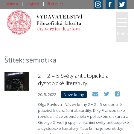
Čeština
English
ff.cuni.cz
Menu
Štítek: sémiotika
2 + 2 = 5 Světy antiutopické a
dystopické literatury
20. 5. 2022
Nové knihy
Olga Pavlova Název knihy 2 + 2 = 5 se obecně
používá k označení absurdity. Díky Francouzské
revoluci fráze zdomácněla v politickém diskurzu a
George Orwell ji spojil s fikčními světy antiutopické
a dystopické literatury. Tato kniha je teoretickým