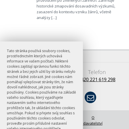
průvodcem po zmíněných žánrech. Zahrnuje
historické zmapování dosavadních výzkumů,
zasazení do kontextu vzniku žánrů, včetně
analýzy […]
Tato stránka používá soubory cookies,
prostřednictvím kterých uchovává
informace ve vašem počítači. Některé
cookies zajišťují správnou funkci těchto
E-mail
Telefon
stránek a bez jejich užití by stránku nebylo
možné řádně zobrazit. Jiné cookies nám
books@ff.cuni.cz
+420 221 619 298
pomáhají vylepšovat stránky tím, že nám
dovolí nahlédnout, jak jsou stránky
používány. Cookies používáme na základě
vašeho souhlasu, který vyjadřujete
nastavením svého internetového
prohlížeče tak, že ukládání těchto cookies
umožňuje. Pokud si přejete svůj souhlas s
© FF UK 2026
Úvodní stránka
O
používáním těchto cookies odvolat,
vydavatelství
proveďte prosím příslušné nastavení
vašeho internetového prohlížeče.