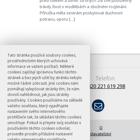
před světem a uvnitř strohých zdí své poustevny
trávily život v modlitbách a zbožném rozjímání.
Příručka měla sestrám poskytovat duchovní
potravu, oporu […]
Tato stránka používá soubory cookies,
prostřednictvím kterých uchovává
informace ve vašem počítači. Některé
cookies zajišťují správnou funkci těchto
E-mail
Telefon
stránek a bez jejich užití by stránku nebylo
možné řádně zobrazit. Jiné cookies nám
books@ff.cuni.cz
+420 221 619 298
pomáhají vylepšovat stránky tím, že nám
dovolí nahlédnout, jak jsou stránky
používány. Cookies používáme na základě
vašeho souhlasu, který vyjadřujete
nastavením svého internetového
prohlížeče tak, že ukládání těchto cookies
umožňuje. Pokud si přejete svůj souhlas s
© FF UK 2026
Úvodní stránka
O
používáním těchto cookies odvolat,
vydavatelství
proveďte prosím příslušné nastavení
vašeho internetového prohlížeče.