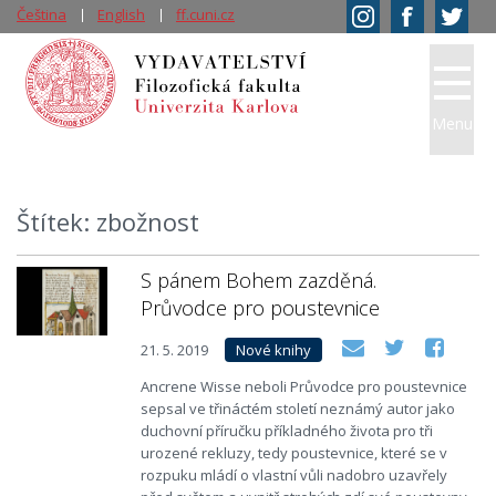
Čeština
English
ff.cuni.cz
Menu
Štítek: zbožnost
S pánem Bohem zazděná.
Průvodce pro poustevnice
21. 5. 2019
Nové knihy
Ancrene Wisse neboli Průvodce pro poustevnice
sepsal ve třináctém století neznámý autor jako
duchovní příručku příkladného života pro tři
urozené rekluzy, tedy poustevnice, které se v
rozpuku mládí o vlastní vůli nadobro uzavřely