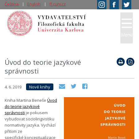
Čeština
English
ff.cuni.cz
Menu
Úvod do teorie jazykové
správnosti
4. 6. 2019
Nové knihy
Kniha Martina Beneše
Úvod
do teorie jazykové
správnosti
je pokusem
vybudovat sociolingvistiku
normativity jazyka. Vychází
přitom ze
specifické konceptualizace