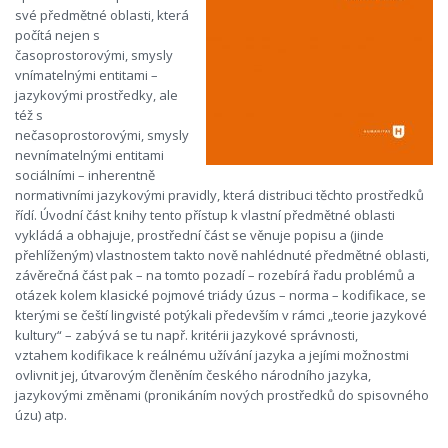
své předmětné oblasti, která
počítá nejen s
časoprostorovými, smysly
vnímatelnými entitami –
jazykovými prostředky, ale
též s
nečasoprostorovými, smysly
nevnímatelnými entitami
sociálními – inherentně
normativními jazykovými pravidly, která distribuci těchto prostředků
řídí. Úvodní část knihy tento přístup k vlastní předmětné oblasti
vykládá a obhajuje, prostřední část se věnuje popisu a (jinde
přehlíženým) vlastnostem takto nově nahlédnuté předmětné oblasti,
závěrečná část pak – na tomto pozadí – rozebírá řadu problémů a
otázek kolem klasické pojmové triády úzus – norma – kodifikace, se
kterými se čeští lingvisté potýkali především v rámci „teorie jazykové
kultury“ – zabývá se tu např. kritérii jazykové správnosti,
vztahem kodifikace k reálnému užívání jazyka a jejími možnostmi
ovlivnit jej, útvarovým členěním českého národního jazyka,
jazykovými změnami (pronikáním nových prostředků do spisovného
úzu) atp.