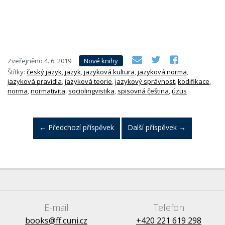
Zveřejněno
4. 6. 2019
Nové knihy
Štítky:
český jazyk
,
jazyk
,
jazyková kultura
,
jazyková norma
,
jazyková pravidla
,
jazyková teorie
,
jazykový správnost
,
kodifikace
,
norma
,
normativita
,
sociolingvistika
,
spisovná čeština
,
úzus
←
Předchozí příspěvek
Další příspěvek
→
E-mail
Telefon
books@ff.cuni.cz
+420 221 619 298