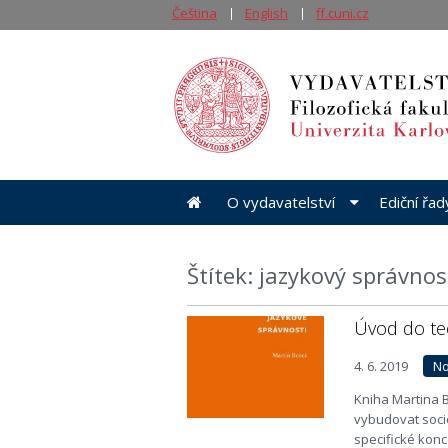
Čeština
English
ff.cuni.cz
O vydavatelství
Ediční řa
Štítek: jazykový správnos
Úvod do teo
4. 6. 2019
No
Kniha Martina 
vybudovat socio
specifické konc