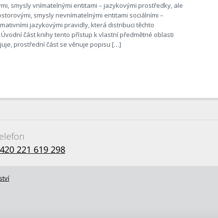
i, smysly vnímatelnými entitami – jazykovými prostředky, ale
storovými, smysly nevnímatelnými entitami sociálními –
ativními jazykovými pravidly, která distribuci těchto
. Úvodní část knihy tento přístup k vlastní předmětné oblasti
uje, prostřední část se věnuje popisu […]
elefon
420 221 619 298
ství