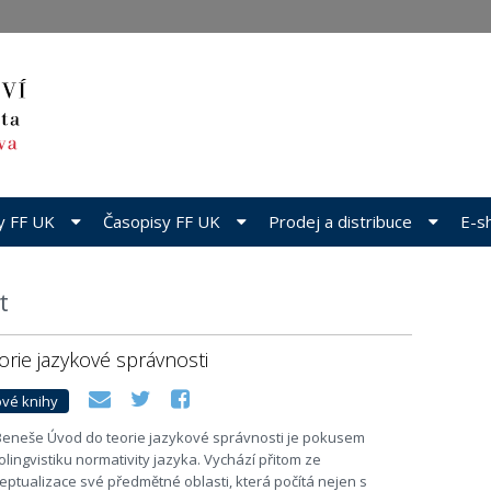
dy FF UK
Časopisy FF UK
Prodej a distribuce
E-s
t
rie jazykové správnosti
vé knihy
Beneše Úvod do teorie jazykové správnosti je pokusem
lingvistiku normativity jazyka. Vychází přitom ze
eptualizace své předmětné oblasti, která počítá nejen s