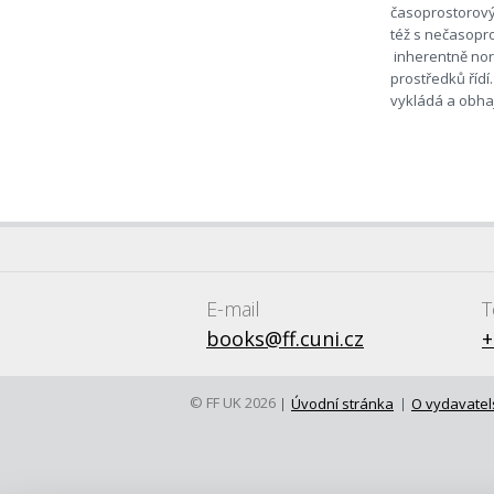
časoprostorovým
též s nečasopro
inherentně norm
prostředků řídí
vykládá a obhaj
E-mail
T
books@ff.cuni.cz
+
© FF UK 2026
Úvodní stránka
O vydavatel