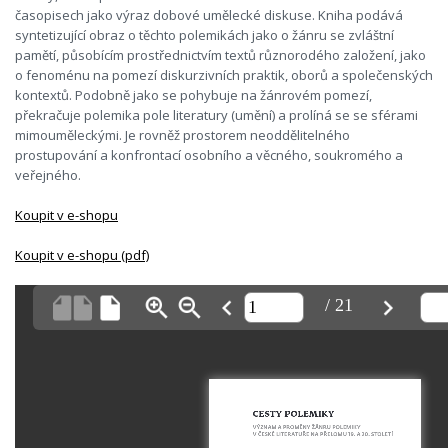
časopisech jako výraz dobové umělecké diskuse. Kniha podává
syntetizující obraz o těchto polemikách jako o žánru se zvláštní
pamětí, působícím prostřednictvím textů různorodého založení, jako
o fenoménu na pomezí diskurzivních praktik, oborů a společenských
kontextů. Podobně jako se pohybuje na žánrovém pomezí,
překračuje polemika pole literatury (umění) a prolíná se se sférami
mimouměleckými. Je rovněž prostorem neoddělitelného
prostupování a konfrontací osobního a věcného, soukromého a
veřejného.
Koupit v e-shopu
Koupit v e-shopu (pdf)