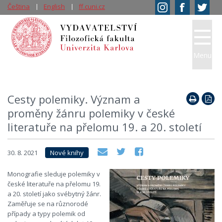
Čeština
English
ff.cuni.cz
Menu
Cesty polemiky. Význam a
proměny žánru polemiky v české
literatuře na přelomu 19. a 20. století
30. 8. 2021
Nové knihy
Monografie sleduje polemiky v
české literatuře na přelomu 19.
a 20. století jako svébytný žánr.
Zaměřuje se na různorodé
případy a typy polemik od