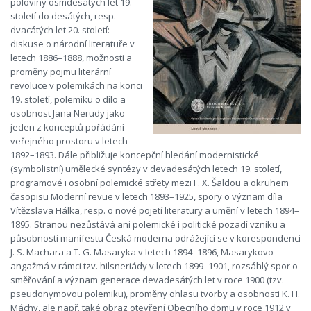
poloviny osmdesátých let 19.
století do desátých, resp.
dvacátých let 20. století:
diskuse o národní literatuře v
letech 1886–1888, možnosti a
proměny pojmu literární
revoluce v polemikách na konci
19. století, polemiku o dílo a
osobnost Jana Nerudy jako
jeden z konceptů pořádání
veřejného prostoru v letech
1892–1893. Dále přibližuje koncepční hledání modernistické
(symbolistní) umělecké syntézy v devadesátých letech 19. století,
programové i osobní polemické střety mezi F. X. Šaldou a okruhem
časopisu Moderní revue v letech 1893–1925, spory o význam díla
Vítězslava Hálka, resp. o nové pojetí literatury a umění v letech 1894–
1895. Stranou nezůstává ani polemické i politické pozadí vzniku a
působnosti manifestu Česká moderna odrážející se v korespondenci
J. S. Machara a T. G. Masaryka v letech 1894–1896, Masarykovo
angažmá v rámci tzv. hilsneriády v letech 1899–1901, rozsáhlý spor o
směřování a význam generace devadesátých let v roce 1900 (tzv.
pseudonymovou polemiku), proměny ohlasu tvorby a osobnosti K. H.
Máchy, ale např. také obraz otevření Obecního domu v roce 1912 v