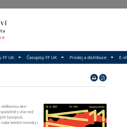
dy FF UK
Časopisy FF UK
Prodej a distribuce
E-s
 oblíbenou akci
společně s více než
ých časopisů.
naše letošní novinky i