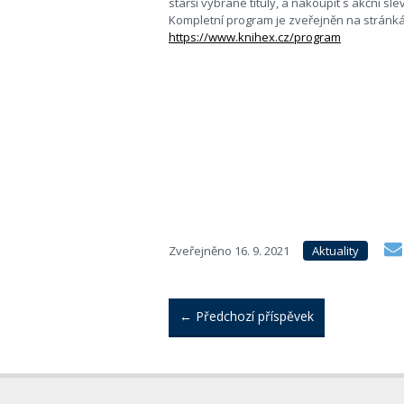
starší vybrané tituly, a nakoupit s akční sle
Kompletní program je zveřejněn na stránk
https://www.knihex.cz/program
Zveřejněno
16. 9. 2021
Aktuality
←
Předchozí příspěvek