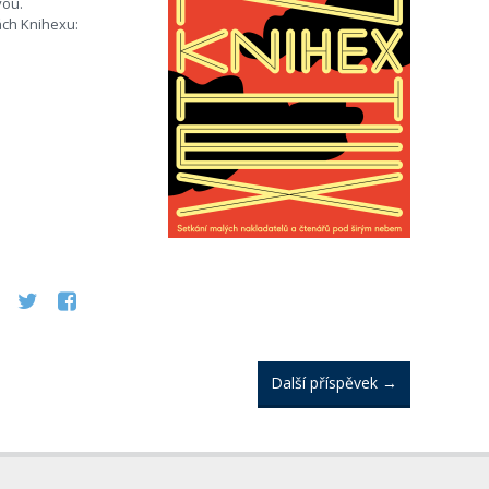
vou.
ách Knihexu:
Další příspěvek
→