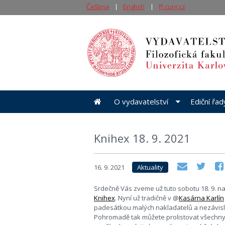
Čeština
English
ff.cuni.cz
O vydavatelství
Ediční řa
Knihex 18. 9. 2021
16. 9. 2021
Aktuality
Srdečně Vás zveme už tuto sobotu 18. 9. na
Knihex
. Nyní už tradičně v @
Kasárna Karlín
padesátkou malých nakladatelů a nezávisl
Pohromadě tak můžete prolistovat všechny 