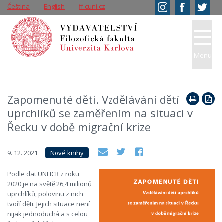
Čeština
English
ff.cuni.cz
Menu
Zapomenuté děti. Vzdělávání dětí
uprchlíků se zaměřením na situaci v
Řecku v době migrační krize
9. 12. 2021
Nové knihy
Podle dat UNHCR z roku
2020 je na světě 26,4 milionů
uprchlíků, polovinu z nich
tvoří děti. Jejich situace není
nijak jednoduchá a s celou