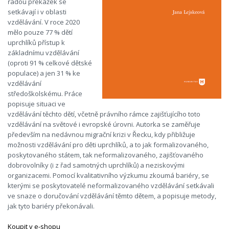
řadou překážek se
setkávají i v oblasti
vzdělávání. V roce 2020
mělo pouze 77 % dětí
uprchlíků přístup k
základnímu vzdělávání
(oproti 91 % celkové dětské
populace) a jen 31 % ke
vzdělávání
středoškolskému. Práce
popisuje situaci ve
vzdělávání těchto dětí, včetně právního rámce zajišťujícího toto
vzdělávání na světové i evropské úrovni. Autorka se zaměřuje
především na nedávnou migrační krizi v Řecku, kdy přibližuje
možnosti vzdělávání pro děti uprchlíků, a to jak formalizovaného,
poskytovaného státem, tak neformalizovaného, zajišťovaného
dobrovolníky (i z řad samotných uprchlíků) a neziskovými
organizacemi. Pomocí kvalitativního výzkumu zkoumá bariéry, se
kterými se poskytovatelé neformalizovaného vzdělávání setkávali
ve snaze o doručování vzdělávání těmto dětem, a popisuje metody,
jak tyto bariéry překonávali.
Koupit v e-shopu