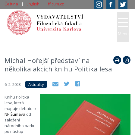
Čeština
English
ff.cuni.cz
Menu
Michal Hořejší představí na
několika akcích knihu Politika lesa
6. 2. 2023
Aktuality
Knihu Politika
lesa, která
mapuje debatu o
NP Šumava
od
založení
národního parku
po nástup