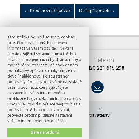
←
Předchozí příspěvek
Další příspěvek
→
Tato stránka používá soubory cookies,
prostřednictvím kterých uchovává
informace ve vašem počítači. Některé
cookies zajišťují správnou funkci těchto
E-mail
Telefon
stránek a bez jejich užití by stránku nebylo
možné řádně zobrazit. Jiné cookies nám
books@ff.cuni.cz
+420 221 619 298
pomáhají vylepšovat stránky tím, že nám
dovolí nahlédnout, jak jsou stránky
používány. Cookies používáme na základě
vašeho souhlasu, který vyjadřujete
nastavením svého internetového
prohlížeče tak, že ukládání těchto cookies
umožňuje. Pokud si přejete svůj souhlas s
© FF UK 2026
Úvodní stránka
O
používáním těchto cookies odvolat,
vydavatelství
proveďte prosím příslušné nastavení
vašeho internetového prohlížeče.
Beru na vědomí