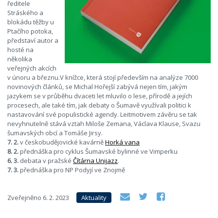
ředitele
Stráského a
blokádu těžby u
Ptačího potoka,
představí autor a
hosté na
několika
veřejných akcích
v únoru a březnu.V knížce, která stojí především na analýze 7000
novinových článků, se Michal Hořejší zabývá nejen tím, jakým
jazykem se v průběhu dvaceti let mluvilo o lese, přírodě a jejích
procesech, ale také tím, jak debaty o Šumavě využívali politici k
nastavování své populistické agendy. Leitmotivem závěru se tak
nevyhnutelně stává vztah Miloše Zemana, Václava Klause, Svazu
šumavských obcí a Tomáše Jirsy.
7. 2.
v českobudějovické kavárně
Horká vana
8. 2.
přednáška pro cyklus Šumavské bylinné ve Vimperku
6. 3.
debata v pražské
Čítárna Unijazz
.
7. 3.
přednáška pro NP Podyjí ve Znojmě
Zveřejněno
6. 2. 2023
Aktuality