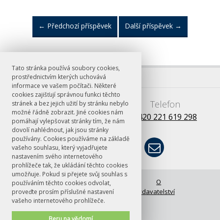
←
Předchozí příspěvek
Další příspěvek
→
Tato stránka používá soubory cookies,
prostřednictvím kterých uchovává
informace ve vašem počítači. Některé
cookies zajišťují správnou funkci těchto
E-mail
Telefon
stránek a bez jejich užití by stránku nebylo
možné řádně zobrazit. Jiné cookies nám
books@ff.cuni.cz
+420 221 619 298
pomáhají vylepšovat stránky tím, že nám
dovolí nahlédnout, jak jsou stránky
používány. Cookies používáme na základě
vašeho souhlasu, který vyjadřujete
nastavením svého internetového
prohlížeče tak, že ukládání těchto cookies
umožňuje. Pokud si přejete svůj souhlas s
© FF UK 2026
Úvodní stránka
O
používáním těchto cookies odvolat,
vydavatelství
proveďte prosím příslušné nastavení
vašeho internetového prohlížeče.
Beru na vědomí