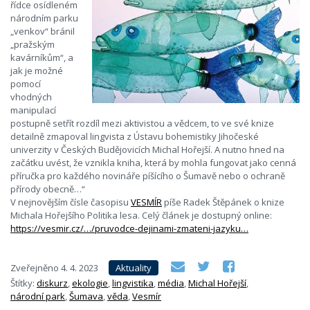
řídce osídleném
národním parku
„venkov“ bránil
„pražským
kavárníkům“, a
jak je možné
pomocí
vhodných
manipulací
postupně setřít rozdíl mezi aktivistou a vědcem, to ve své knize
detailně zmapoval lingvista z Ústavu bohemistiky Jihočeské
univerzity v Českých Budějovicích Michal Hořejší. A nutno hned na
začátku uvést, že vznikla kniha, která by mohla fungovat jako cenná
příručka pro každého novináře píšícího o Šumavě nebo o ochraně
přírody obecně…“
V nejnovějším čísle časopisu
VESMÍR
píše Radek Štěpánek o knize
Michala Hořejší
ho Politika lesa. Celý článek je dostupný online:
https://vesmir.cz/…/pruvodce-dejinami-zmateni-jazyku…
Zveřejněno
4. 4. 2023
Aktuality
Štítky:
diskurz
,
ekologie
,
lingvistika
,
média
,
Michal Hořejší
,
národní park
,
Šumava
,
věda
,
Vesmír