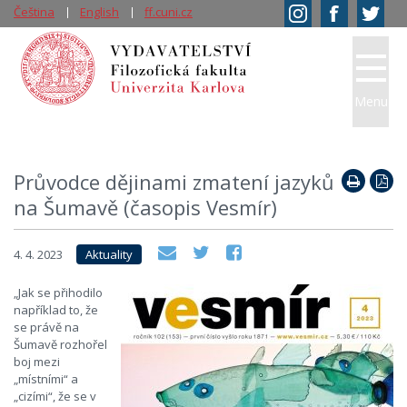
Čeština
English
ff.cuni.cz
Menu
Průvodce dějinami zmatení jazyků
na Šumavě (časopis Vesmír)
4. 4. 2023
Aktuality
„Jak se přihodilo
například to, že
se právě na
Šumavě rozhořel
boj mezi
„místními“ a
„cizími“, že se v