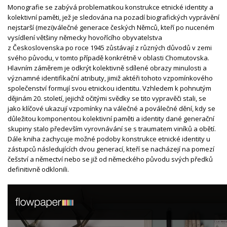
Monografie se zabývá problematikou konstrukce etnické identity a
kolektivní paměti, jež je sledována na pozadí biografických vyprávění
nejstarší (mezi)válečné generace českých Němců, kteří po nuceném
vysídlení většiny německy hovořícího obyvatelstva
z Československa po roce 1945 zůstávají z různých důvodů v zemi
svého původu, v tomto případě konkrétně v oblasti Chomutovska.
Hlavním záměrem je odkrýt kolektivně sdílené obrazy minulosti a
významné identifikační atributy, jimiž aktéři tohoto vzpomínkového
společenství formují svou etnickou identitu. Vzhledem k pohnutým
dějinám 20. století, jejichž očitými svědky se tito vypravěči stali, se
jako klíčové ukazují vzpomínky na válečné a poválečné dění, kdy se
důležitou komponentou kolektivní paměti a identity dané generační
skupiny stalo především vyrovnávání se s traumatem viníků a obětí.
Dále kniha zachycuje možné podoby konstrukce etnické identity u
zástupců následujících dvou generací, kteří se nacházejí na pomezí
češství a němectví nebo se již od německého původu svých předků
definitivně odklonili.