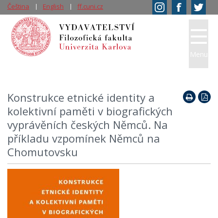
Čeština
English
ff.cuni.cz
Menu
Konstrukce etnické identity a
kolektivní paměti v biografických
vyprávěních českých Němců. Na
příkladu vzpomínek Němců na
Chomutovsku