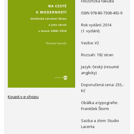
Filozofická fakulta
ISBN 978-80-7308-492-9
Rok vydání: 2014
(1. vydání).
Vazba: V2
Rozsah: 192 stran
Jazyk: český (resumé
anglicky)
Doporučená cena: 255,-
Kč
Koupit v e-shopu
Obálka a typografie:
František Štorm
Sazba a zlom: Studio
Lacerta