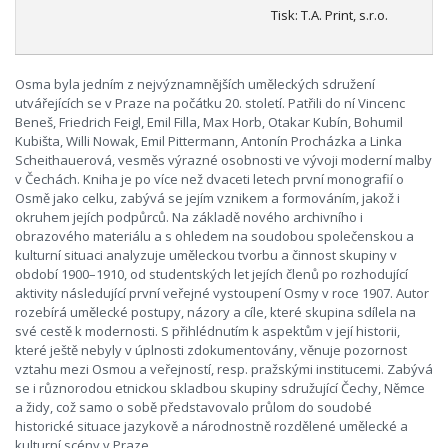
Tisk: T.A. Print, s.r.o.
Osma byla jedním z nejvýznamnějších uměleckých sdružení
utvářejících se v Praze na počátku 20. století. Patřili do ní Vincenc
Beneš, Friedrich Feigl, Emil Filla, Max Horb, Otakar Kubín, Bohumil
Kubišta, Willi Nowak, Emil Pittermann, Antonín Procházka a Linka
Scheithauerová, vesměs výrazné osobnosti ve vývoji moderní malby
v Čechách. Kniha je po více než dvaceti letech první monografií o
Osmě jako celku, zabývá se jejím vznikem a formováním, jakož i
okruhem jejích podpůrců. Na základě nového archivního i
obrazového materiálu a s ohledem na soudobou společenskou a
kulturní situaci analyzuje uměleckou tvorbu a činnost skupiny v
období 1900–1910, od studentských let jejích členů po rozhodující
aktivity následující první veřejné vystoupení Osmy v roce 1907. Autor
rozebírá umělecké postupy, názory a cíle, které skupina sdílela na
své cestě k modernosti. S přihlédnutím k aspektům v její historii,
které ještě nebyly v úplnosti zdokumentovány, věnuje pozornost
vztahu mezi Osmou a veřejností, resp. pražskými institucemi. Zabývá
se i různorodou etnickou skladbou skupiny sdružující Čechy, Němce
a židy, což samo o sobě představovalo průlom do soudobé
historické situace jazykově a národnostně rozdělené umělecké a
kulturní scény v Praze.