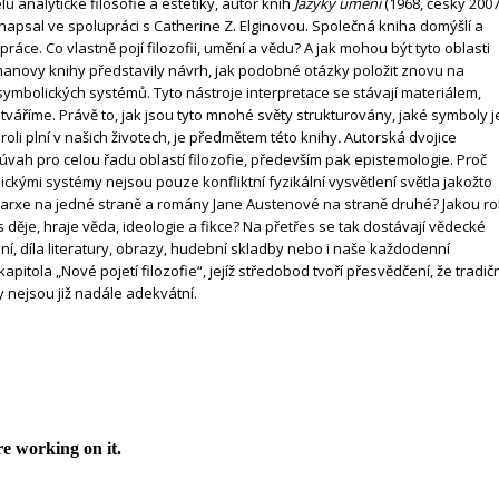
lů analytické filosofie a estetiky, autor knih
Jazyky umění
(1968, česky 2007
i napsal ve spolupráci s Catherine Z. Elginovou. Společná kniha domýšlí a
ce. Co vlastně pojí filozofii, umění a vědu? A jak mohou být tyto oblasti
novy knihy představily návrh, jak podobné otázky položit znovu na
mbolických systémů. Tyto nástroje interpretace se stávají materiálem,
 utváříme. Právě to, jak jsou tyto mnohé světy strukturovány, jaké symboly j
 roli plní v našich životech, je předmětem této knihy
.
Autorská dvojice
vah pro celou řadu oblastí filozofie, především pak epistemologie. Proč
ckými systémy nejsou pouze konfliktní fyzikální vysvětlení světla jakožto
a Marxe na jedné straně a romány Jane Austenové na straně druhé? Jakou rol
ěje, hraje věda, ideologie a fikce? Na přetřes se tak dostávají vědecké
nání, díla literatury, obrazy, hudební skladby nebo i naše každodenní
itola „Nové pojetí filozofie“, jejíž středobod tvoří přesvědčení, že tradič
y nejsou již nadále adekvátní.