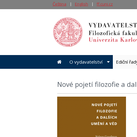
Čeština
English
ff.cuni.cz
O vydavatelství
Ediční řa
Nové pojetí filozofie a d