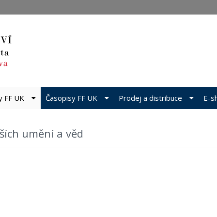
dy FF UK
Časopisy FF UK
Prodej a distribuce
E-s
alších umění a věd