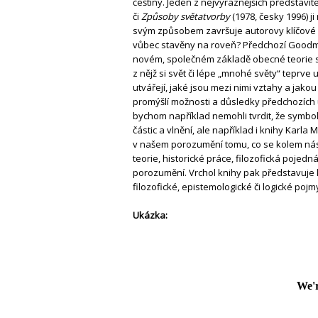
češtiny. Jeden z nejvýraznějších představite
či
Způsoby světatvorby
(1978, česky 1996) j
svým způsobem završuje autorovy klíčové prá
vůbec stavěny na roveň? Předchozí Goodma
novém, společném základě obecné teorie sy
z nějž si svět či lépe „mnohé světy“ teprve
utvářejí, jaké jsou mezi nimi vztahy a jakou
promýšlí možnosti a důsledky předchozích ú
bychom například nemohli tvrdit, že symboli
částic a vlnění, ale například i knihy Karl
v našem porozumění tomu, co se kolem nás d
teorie, historické práce, filozofická pojed
porozumění. Vrchol knihy pak představuje kap
filozofické, epistemologické či logické pojm
Ukázka: