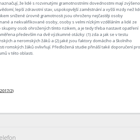
 naznačují, že lidé s rozvinutými gramotnostními dovednostmi mají zvýšen
domí, lepší zdravotní stav, uspokojivější zaměstnání a vyšší mzdy než lid
ikem snížené úrovně gramotnosti jsou ohroženy nejčastěji osoby
tnané a nekvalifikované osoby, osoby s velmi nízkým vzděláním a lidé ze
do skupiny osob ohrožených tímto rizikem, a je tedy třeba nastavit opatření
 zaměřena především na dvě výzkumné otázky: (1) zda a jak se v testu
mských a neromských žáků a (2) jaké jsou faktory domácího a školního
sti romských žáků ovlivňují. Předložená studie přináší také doporučení pr
umů v této oblasti.
 2017/2)
elefon