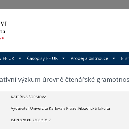
dy FF UK
Časopisy FF UK
Prodej a distribuce
E-s
tativní výzkum úrovně čtenářské gramotno
KATEŘINA ŠORMOVÁ
Vydavatel: Univerzita Karlova v Praze, Filozofická fakulta
ISBN 978-80-7308-595-7