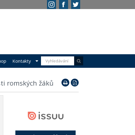
hop
Kontakty
sti romských žáků