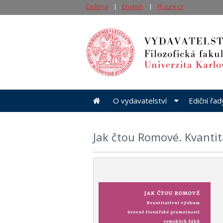
Čeština
English
ff.cuni.cz
O vydavatelství
Ediční řa
Jak čtou Romové. Kvanti