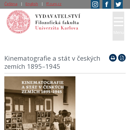
Čeština
English
ff.cuni.cz
Menu
Kinematografie a stát v českých
zemích 1895–1945