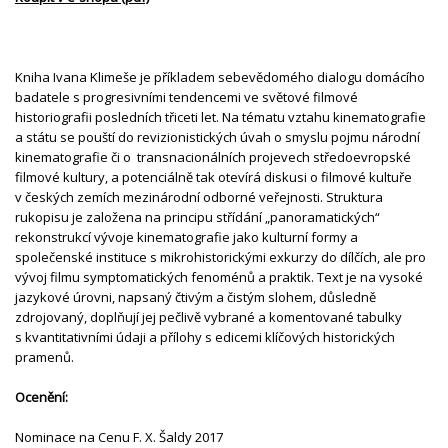
Kniha Ivana Klimeše je příkladem sebevědomého dialogu domácího
badatele s progresivními tendencemi ve světové filmové
historiografii posledních třiceti let. Na tématu vztahu kinematografie
a státu se pouští do revizionistických úvah o smyslu pojmu národní
kinematografie či o transnacionálních projevech středoevropské
filmové kultury, a potenciálně tak otevírá diskusi o filmové kultuře
v českých zemích mezinárodní odborné veřejnosti. Struktura
rukopisu je založena na principu střídání „panoramatických“
rekonstrukcí vývoje kinematografie jako kulturní formy a
společenské instituce s mikrohistorickými exkurzy do dílčích, ale pro
vývoj filmu symptomatických fenoménů a praktik. Text je na vysoké
jazykové úrovni, napsaný čtivým a čistým slohem, důsledně
zdrojovaný, doplňují jej pečlivě vybrané a komentované tabulky
s kvantitativními údaji a přílohy s edicemi klíčových historických
pramenů.
Ocenění:
Nominace na Cenu F. X. Šaldy 2017