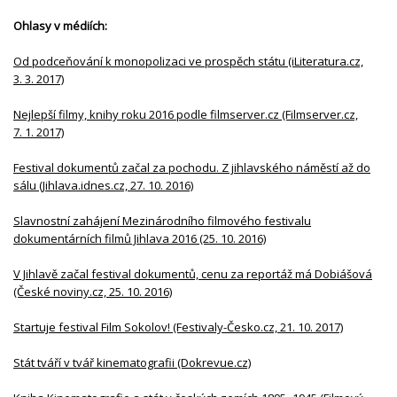
Ohlasy v médiích:
Od podceňování k monopolizaci ve prospěch státu (iLiteratura.cz,
3. 3. 2017)
Nejlepší filmy, knihy roku 2016 podle filmserver.cz (Filmserver.cz,
7. 1. 2017)
Festival dokumentů začal za pochodu. Z jihlavského náměstí až do
sálu (Jihlava.idnes.cz, 27. 10. 2016)
Slavnostní zahájení Mezinárodního filmového festivalu
dokumentárních filmů Jihlava 2016 (25. 10. 2016)
V Jihlavě začal festival dokumentů, cenu za reportáž má Dobiášová
(České noviny.cz, 25. 10. 2016)
Startuje festival Film Sokolov! (Festivaly-Česko.cz, 21. 10. 2017)
Stát tváří v tvář kinematografii (Dokrevue.cz)