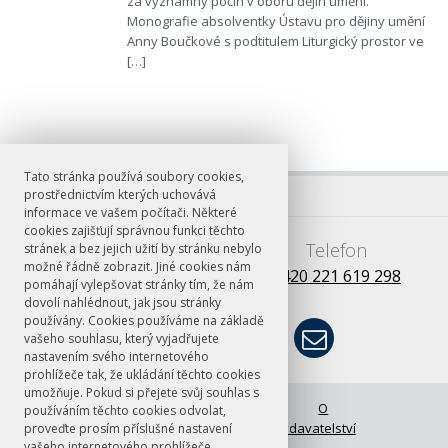
za významný počin v oboru dějin umění.
Monografie absolventky Ústavu pro dějiny umění
Anny Boučkové s podtitulem Liturgický prostor ve
[…]
Tato stránka používá soubory cookies,
prostřednictvím kterých uchovává
informace ve vašem počítači. Některé
cookies zajišťují správnou funkci těchto
E-mail
Telefon
stránek a bez jejich užití by stránku nebylo
možné řádně zobrazit. Jiné cookies nám
books@ff.cuni.cz
+420 221 619 298
pomáhají vylepšovat stránky tím, že nám
dovolí nahlédnout, jak jsou stránky
používány. Cookies používáme na základě
vašeho souhlasu, který vyjadřujete
nastavením svého internetového
prohlížeče tak, že ukládání těchto cookies
umožňuje. Pokud si přejete svůj souhlas s
© FF UK 2026
Úvodní stránka
O
používáním těchto cookies odvolat,
vydavatelství
proveďte prosím příslušné nastavení
vašeho internetového prohlížeče.