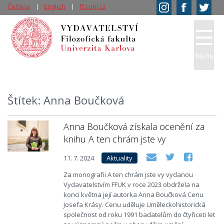
Čeština
English
ff.cuni.cz
Menu
Štítek: Anna Boučková
Anna Boučková získala ocenění za
knihu A ten chrám jste vy
11. 7. 2024
Aktuality
Za monografii A ten chrám jste vy vydanou
Vydavatelstvím FFUK v roce 2023 obdržela na
konci května její autorka Anna Boučková Cenu
Josefa Krásy. Cenu uděluje Uměleckohistorická
společnost od roku 1991 badatelům do čtyřiceti let