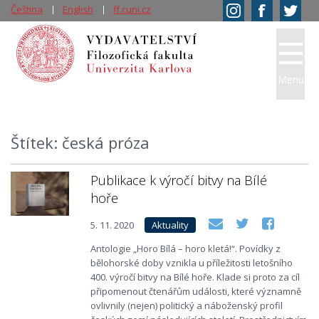
Čeština
English
ff.cuni.cz
Menu
Štítek: česká próza
Publikace k výročí bitvy na Bílé
hoře
5. 11. 2020
Aktuality
Antologie „Horo Bílá – horo kletá!“. Povídky z
bělohorské doby vznikla u příležitosti letošního
400. výročí bitvy na Bílé hoře. Klade si proto za cíl
připomenout čtenářům události, které významně
ovlivnily (nejen) politický a náboženský profil