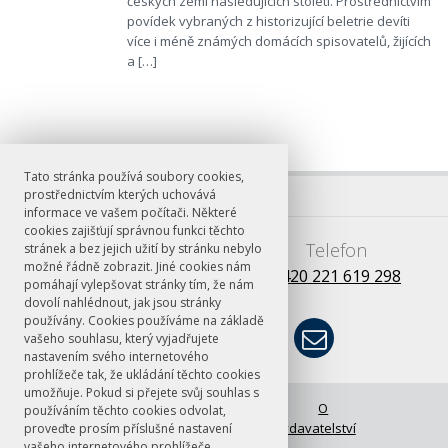
českých zemí následujících století. Prostřednictvím
povídek vybraných z historizující beletrie devíti
více i méně známých domácích spisovatelů, žijících
a […]
Tato stránka používá soubory cookies,
prostřednictvím kterých uchovává
informace ve vašem počítači. Některé
cookies zajišťují správnou funkci těchto
E-mail
Telefon
stránek a bez jejich užití by stránku nebylo
možné řádně zobrazit. Jiné cookies nám
books@ff.cuni.cz
+420 221 619 298
pomáhají vylepšovat stránky tím, že nám
dovolí nahlédnout, jak jsou stránky
používány. Cookies používáme na základě
vašeho souhlasu, který vyjadřujete
nastavením svého internetového
prohlížeče tak, že ukládání těchto cookies
umožňuje. Pokud si přejete svůj souhlas s
© FF UK 2026
Úvodní stránka
O
používáním těchto cookies odvolat,
vydavatelství
proveďte prosím příslušné nastavení
vašeho internetového prohlížeče.