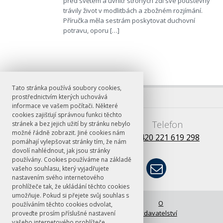
před světem a uvnitř strohých zdí své poustevny
trávily život v modlitbách a zbožném rozjímání.
Příručka měla sestrám poskytovat duchovní
potravu, oporu […]
Tato stránka používá soubory cookies,
prostřednictvím kterých uchovává
informace ve vašem počítači. Některé
cookies zajišťují správnou funkci těchto
E-mail
Telefon
stránek a bez jejich užití by stránku nebylo
možné řádně zobrazit. Jiné cookies nám
books@ff.cuni.cz
+420 221 619 298
pomáhají vylepšovat stránky tím, že nám
dovolí nahlédnout, jak jsou stránky
používány. Cookies používáme na základě
vašeho souhlasu, který vyjadřujete
nastavením svého internetového
prohlížeče tak, že ukládání těchto cookies
umožňuje. Pokud si přejete svůj souhlas s
© FF UK 2026
Úvodní stránka
O
používáním těchto cookies odvolat,
vydavatelství
proveďte prosím příslušné nastavení
vašeho internetového prohlížeče.