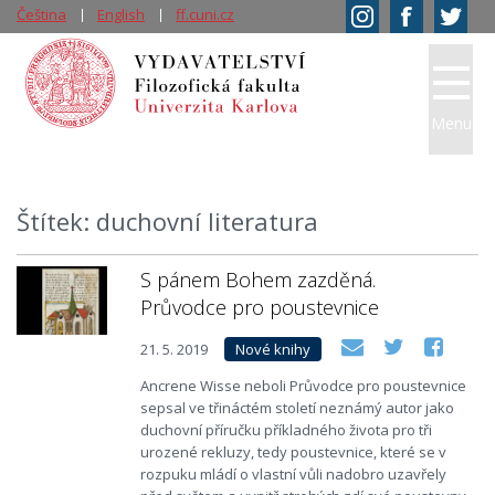
Čeština
English
ff.cuni.cz
Menu
Štítek: duchovní literatura
S pánem Bohem zazděná.
Průvodce pro poustevnice
21. 5. 2019
Nové knihy
Ancrene Wisse neboli Průvodce pro poustevnice
sepsal ve třináctém století neznámý autor jako
duchovní příručku příkladného života pro tři
urozené rekluzy, tedy poustevnice, které se v
rozpuku mládí o vlastní vůli nadobro uzavřely