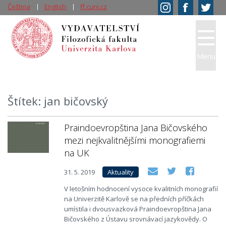
Čeština
English
ff.cuni.cz
Menu
Štítek: jan bičovský
Praindoevropština Jana Bičovského
mezi nejkvalitnějšími monografiemi
na UK
31. 5. 2019
Aktuality
V letošním hodnocení vysoce kvalitních monografií
na Univerzitě Karlově se na předních příčkách
umístila i dvousvazková Praindoevropština Jana
Bičovského z Ústavu srovnávací jazykovědy. O