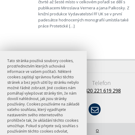
čtvrté až šesté místo v celkovém pořadí se dělí s
publikacemi Miroslava Vernera a Jana Palkosky. Z
knižní produkce Vydavatelství FF UK se v první
padesátce hodnocených monografií umístila také
práce Protetické […]
Tato stránka používá soubory cookies,
prostřednictvím kterých uchovává
informace ve vašem počítači. Některé
cookies zajišťují správnou funkci těchto
E-mail
Telefon
stránek a bez jejich užití by stránku nebylo
možné řádně zobrazit. Jiné cookies nám
books@ff.cuni.cz
+420 221 619 298
pomáhají vylepšovat stránky tím, že nám
dovolí nahlédnout, jak jsou stránky
používány. Cookies používáme na základě
vašeho souhlasu, který vyjadřujete
nastavením svého internetového
prohlížeče tak, že ukládání těchto cookies
umožňuje. Pokud si přejete svůj souhlas s
© FF UK 2026
Úvodní stránka
O
používáním těchto cookies odvolat,