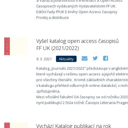
a Varia) a podrobnosti o e-knihách a Open Access
časopisech vydávaných Vydavatelstvím FF UK.
Ediční řady FFUK E-knihy Open Access časopisy
Prodej a distribuce
Vyšel katalog open access časopisů
FF UK (2021/2022)
9. 3. 2021
Aktuality
Katalog „Journals 2021/2022“ představuje v anglické
které vycházejí v režimu open access a jejichž elektr
pro všechny čtenáře. Kromě základních charakteristi
v katalogu přehled odborných online databází, v nic
zpřístupněna.
Mezi oficiální fakultní OA časopisy se od ročníku 202
nyní publikující 2 čísla ročně. Časopis Litteraria Prage
Vychází Katalog publikací na rok