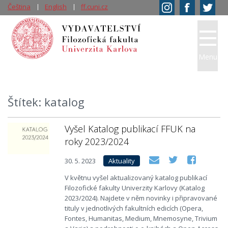
Čeština
English
ff.cuni.cz
Menu
Štítek: katalog
Vyšel Katalog publikací FFUK na
roky 2023/2024
30. 5. 2023
Aktuality
V květnu vyšel aktualizovaný katalog publikací
Filozofické fakulty Univerzity Karlovy (Katalog
2023/2024). Najdete v něm novinky i připravované
tituly v jednotlivých fakultních edicích (Opera,
Fontes, Humanitas, Medium, Mnemosyne, Trivium