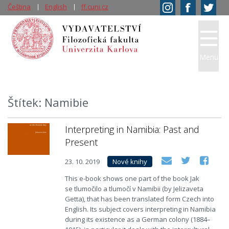
Čeština
English
ff.cuni.cz
Menu
Štítek: Namibie
Interpreting in Namibia: Past and
Present
23. 10. 2019
Nové knihy
This e-book shows one part of the book Jak
se tlumočilo a tlumočí v Namibii (by Jelizaveta
Getta), that has been translated form Czech into
English. Its subject covers interpreting in Namibia
during its existence as a German colony (1884–