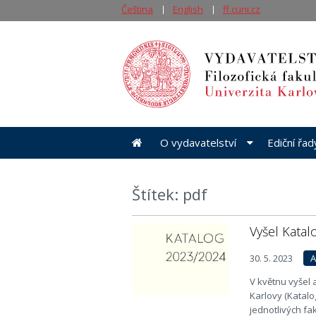
Čeština
English
ff.cuni.cz
O vydavatelství
Ediční řa
Štítek: pdf
Vyšel Katal
30. 5. 2023
A
V květnu vyšel 
Karlovy (Katalo
jednotlivých fa