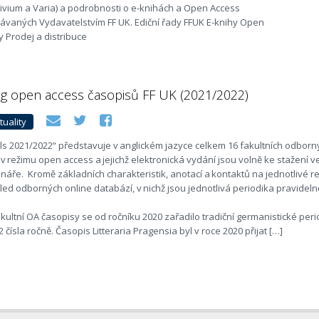
vium a Varia) a podrobnosti o e-knihách a Open Access
ávaných Vydavatelstvím FF UK. Ediční řady FFUK E-knihy Open
 Prodej a distribuce
og open access časopisů FF UK (2021/2022)
tuality
ls 2021/2022“ představuje v anglickém jazyce celkem 16 fakultních odborn
 v režimu open access a jejichž elektronická vydání jsou volně ke stažení 
náře. Kromě základních charakteristik, anotací a kontaktů na jednotlivé 
led odborných online databází, v nichž jsou jednotlivá periodika pravide
fakultní OA časopisy se od ročníku 2020 zařadilo tradiční germanistické pe
 2 čísla ročně. Časopis Litteraria Pragensia byl v roce 2020 přijat […]