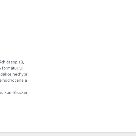
ých časopisů,
ve formátu PDF
redakce nechybí
lně hodnocena a
riodikum Brücken,