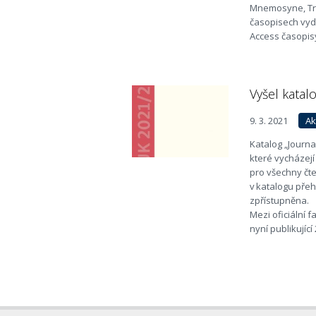
Mnemosyne, Tri
časopisech vyd
Access časopisy
Vyšel katal
9. 3. 2021
Ak
Katalog „Journa
které vycházejí
pro všechny čte
v katalogu přeh
zpřístupněna.
Mezi oficiální 
nyní publikující