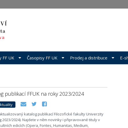
dy FF UK
Časopisy FF UK
Prodej a distribuce
E-s
og publikací FFUK na roky 2023/2024
ktuality
aktualizovaný katalog publikací Filozofické fakulty Univerzity
g 2023/2024). Najdete v něm novinky i připravované tituly v
kultních edicích (Opera, Fontes, Humanitas, Medium,