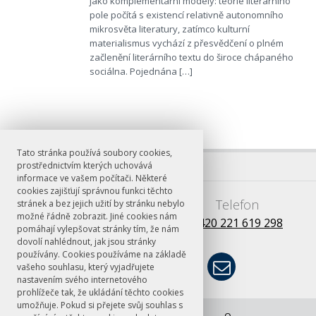
jako komplementární modely: teorie literárního
pole počítá s existencí relativně autonomního
mikrosvěta literatury, zatímco kulturní
materialismus vychází z přesvědčení o plném
začlenění literárního textu do široce chápaného
sociálna. Pojednána […]
Tato stránka používá soubory cookies,
prostřednictvím kterých uchovává
informace ve vašem počítači. Některé
cookies zajišťují správnou funkci těchto
E-mail
Telefon
stránek a bez jejich užití by stránku nebylo
možné řádně zobrazit. Jiné cookies nám
books@ff.cuni.cz
+420 221 619 298
pomáhají vylepšovat stránky tím, že nám
dovolí nahlédnout, jak jsou stránky
používány. Cookies používáme na základě
vašeho souhlasu, který vyjadřujete
nastavením svého internetového
prohlížeče tak, že ukládání těchto cookies
umožňuje. Pokud si přejete svůj souhlas s
© FF UK 2026