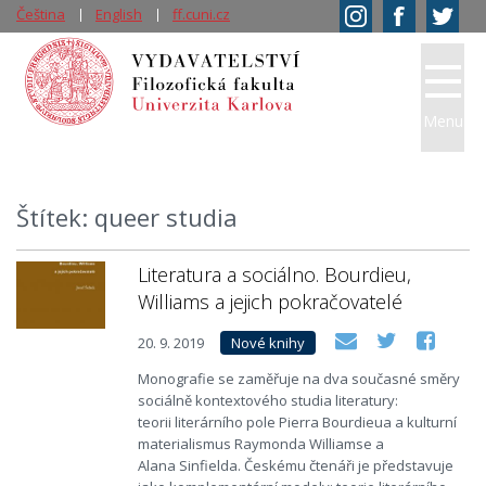
Čeština
English
ff.cuni.cz
Menu
Štítek: queer studia
Literatura a sociálno. Bourdieu,
Williams a jejich pokračovatelé
20. 9. 2019
Nové knihy
Monografie se zaměřuje na dva současné směry
sociálně kontextového studia literatury:
teorii literárního pole Pierra Bourdieua a kulturní
materialismus Raymonda Williamse a
Alana Sinfielda. Českému čtenáři je představuje