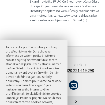
Skandinavistika FF UK. Celý rozhovor „Ke světlu a
do ráje! Objevování staroseverské křesťanské
literatury“ najdete na webu Český rozhlas Vltava
a na mujrozhlas.cz: https://vltava.rozhlas.cz/ke-
svetlu-a-do-raje-objevovani… Filozof […]
Tato stránka používá soubory cookies,
prostřednictvím kterých uchovává
informace ve vašem počítači. Některé
cookies zajišťují správnou funkci těchto
E-mail
Telefon
stránek a bez jejich užití by stránku nebylo
možné řádně zobrazit. Jiné cookies nám
books@ff.cuni.cz
+420 221 619 298
pomáhají vylepšovat stránky tím, že nám
dovolí nahlédnout, jak jsou stránky
používány. Cookies používáme na základě
vašeho souhlasu, který vyjadřujete
nastavením svého internetového
prohlížeče tak, že ukládání těchto cookies
umožňuje. Pokud si přejete svůj souhlas s
© FF UK 2026
Úvodní stránka
O
používáním těchto cookies odvolat,