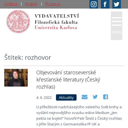
Čeština
English
ff.cuni.cz
Menu
Štítek: rozhovor
Objevování staroseverské
křesťanské literatury (Český
rozhlas)
4. 6. 2022
Aktuality
U příležitosti nadcházejícího veletrhu Svět knihy a
vydání nejnovějšího svazku edice Medium „Jen
pekla se bojím!“ hovořil Petr Šmíd z Český rozhlas
s Jiřím Starým z Germanistika FF UK a