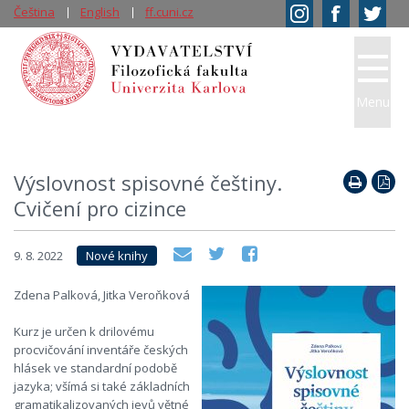
Čeština
English
ff.cuni.cz
Menu
Výslovnost spisovné češtiny.
Cvičení pro cizince
9. 8. 2022
Nové knihy
Zdena Palková, Jitka Veroňková
Kurz je určen k drilovému
procvičování inventáře českých
hlásek ve standardní podobě
jazyka; všímá si také základních
gramatikalizovaných jevů větné