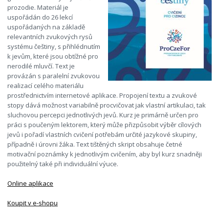
prozodie. Materiál je
uspořádán do 26 lekcí
uspořádaných na základě
relevantních zvukových rysů
systému češtiny, s přihlédnutím
k jevům, které jsou obtížné pro
nerodilé mluvčí. Text je
provázán s paralelní zvukovou
realizací celého materiálu
prostřednictvím internetové aplikace. Propojení textu a zvukové
stopy dává možnost variabilně procvičovat jak vlastní artikulaci, tak
sluchovou percepci jednotlivých jevů. Kurz je primárně určen pro
práci s poučeným lektorem, který může přizpůsobit výběr cílových
jevů i pořadí vlastních cvičení potřebám určité jazykové skupiny,
případně i úrovni žáka. Text tištěných skript obsahuje četné
motivační poznámky k jednotlivým cvičením, aby byl kurz snadněji
použitelný také při individuální výuce.
Online aplikace
Koupit v e-shopu