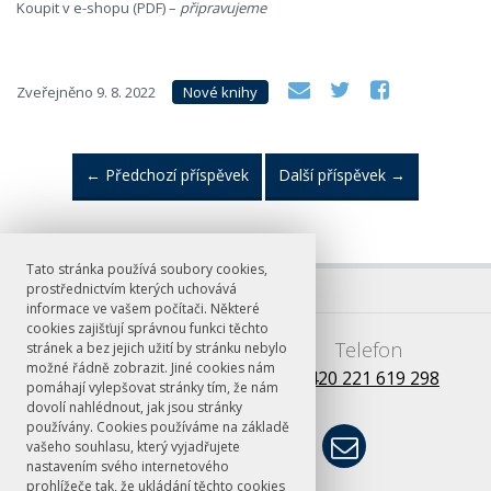
Koupit v e-shopu (PDF) –
připravujeme
Zveřejněno
9. 8. 2022
Nové knihy
←
Předchozí příspěvek
Další příspěvek
→
Tato stránka používá soubory cookies,
prostřednictvím kterých uchovává
informace ve vašem počítači. Některé
cookies zajišťují správnou funkci těchto
E-mail
Telefon
stránek a bez jejich užití by stránku nebylo
možné řádně zobrazit. Jiné cookies nám
books@ff.cuni.cz
+420 221 619 298
pomáhají vylepšovat stránky tím, že nám
dovolí nahlédnout, jak jsou stránky
používány. Cookies používáme na základě
vašeho souhlasu, který vyjadřujete
nastavením svého internetového
prohlížeče tak, že ukládání těchto cookies