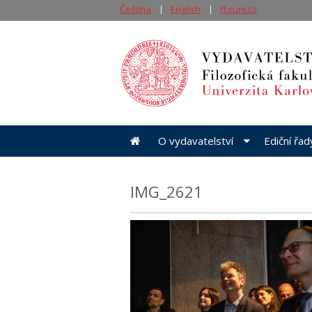
Čeština
English
ff.cuni.cz
O vydavatelství
Ediční řa
IMG_2621