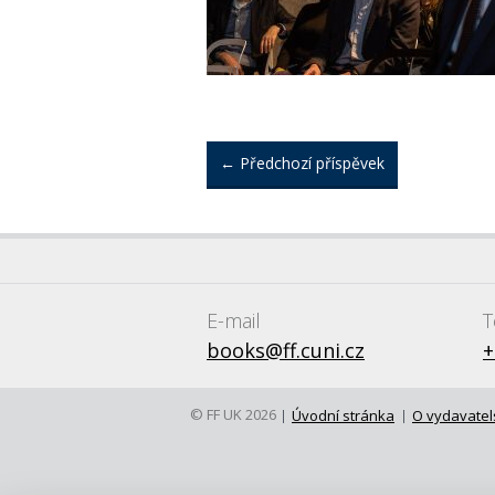
←
Předchozí příspěvek
E-mail
T
books@ff.cuni.cz
+
© FF UK 2026
Úvodní stránka
O vydavatel