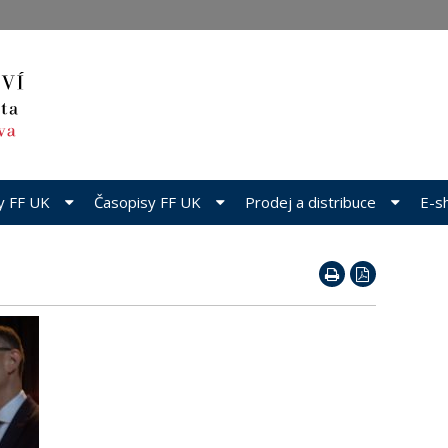
dy FF UK
Časopisy FF UK
Prodej a distribuce
E-s